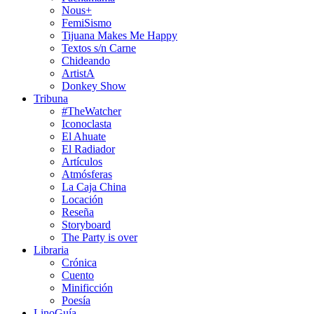
Nous+
FemiSismo
Tijuana Makes Me Happy
Textos s/n Carne
Chideando
ArtistA
Donkey Show
Tribuna
#TheWatcher
Iconoclasta
El Ahuate
El Radiador
Artículos
Atmósferas
La Caja China
Locación
Reseña
Storyboard
The Party is over
Libraria
Crónica
Cuento
Minificción
Poesía
LinoGuía