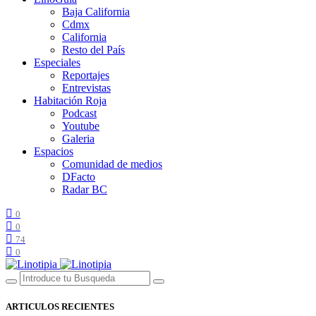
Baja California
Cdmx
California
Resto del País
Especiales
Reportajes
Entrevistas
Habitación Roja
Podcast
Youtube
Galeria
Espacios
Comunidad de medios
DFacto
Radar BC
0
0
74
0
ARTICULOS RECIENTES