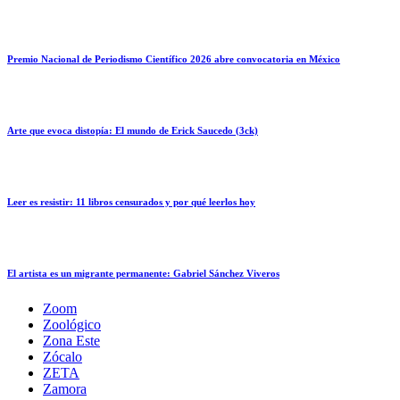
Premio Nacional de Periodismo Científico 2026 abre convocatoria en México
Arte que evoca distopía: El mundo de Erick Saucedo (3ck)
Leer es resistir: 11 libros censurados y por qué leerlos hoy
El artista es un migrante permanente: Gabriel Sánchez Viveros
Zoom
Zoológico
Zona Este
Zócalo
ZETA
Zamora