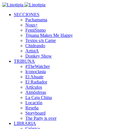
SECCIONES
Pachamama
Nous+
FemiSismo
Tijuana Makes Me Happy
Textos s/n Carne
Chideando
ArtistA
Donkey Show
TRIBUNA
#TheWatcher
Iconoclasta
El Ahuate
El Radiador
Artículos
Atmósferas
La Caja China
Locación
Reseña
Storyboard
The Party is over
LIBRARIA
Crónica