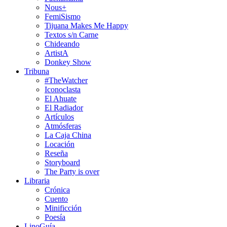
Nous+
FemiSismo
Tijuana Makes Me Happy
Textos s/n Carne
Chideando
ArtistA
Donkey Show
Tribuna
#TheWatcher
Iconoclasta
El Ahuate
El Radiador
Artículos
Atmósferas
La Caja China
Locación
Reseña
Storyboard
The Party is over
Libraria
Crónica
Cuento
Minificción
Poesía
LinoGuía