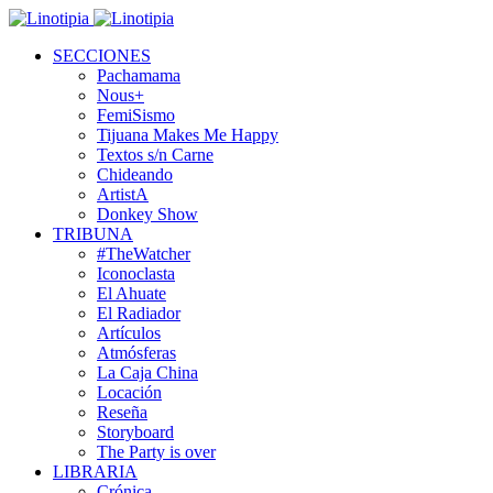
SECCIONES
Pachamama
Nous+
FemiSismo
Tijuana Makes Me Happy
Textos s/n Carne
Chideando
ArtistA
Donkey Show
TRIBUNA
#TheWatcher
Iconoclasta
El Ahuate
El Radiador
Artículos
Atmósferas
La Caja China
Locación
Reseña
Storyboard
The Party is over
LIBRARIA
Crónica