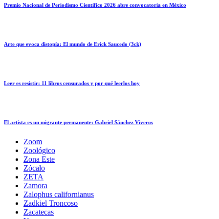
Premio Nacional de Periodismo Científico 2026 abre convocatoria en México
Arte que evoca distopía: El mundo de Erick Saucedo (3ck)
Leer es resistir: 11 libros censurados y por qué leerlos hoy
El artista es un migrante permanente: Gabriel Sánchez Viveros
Zoom
Zoológico
Zona Este
Zócalo
ZETA
Zamora
Zalophus californianus
Zadkiel Troncoso
Zacatecas