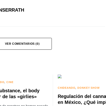
NSERRATH
VER COMENTARIOS (0)
NDO
CINE
CHIDEANDO
DONKEY SHOW
ubstance, el body
Regulación del canna
 de las «girlies»
en México, ¿Qué imp
s de nosotras no hemos pasado