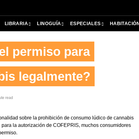
LIBRARIA
LINOGUÍA
ESPECIALES
HABITACIÓ
el permiso para
is legalmente?
ute read
cionalidad sobre la prohibición de consumo lúdico de cannabis
olo para la autorización de COFEPRIS, muchos consumidores
permiso.