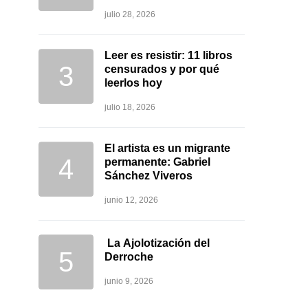
julio 28, 2026
Leer es resistir: 11 libros
censurados y por qué
leerlos hoy
julio 18, 2026
El artista es un migrante
permanente: Gabriel
Sánchez Viveros
junio 12, 2026
La Ajolotización del
Derroche
junio 9, 2026