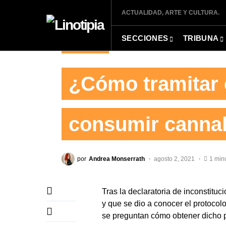
ACTUALIDAD, ARTE Y CULTURA.
SECCIONES
TRIBUNA
CHIDEANDO
¿Cómo tramitar 
consumir cannab
por
Andrea Monserrath
agosto 2, 2021
1 min
Tras la declaratoria de inconstitu
y que se dio a conocer el protoc
se preguntan cómo obtener dicho 