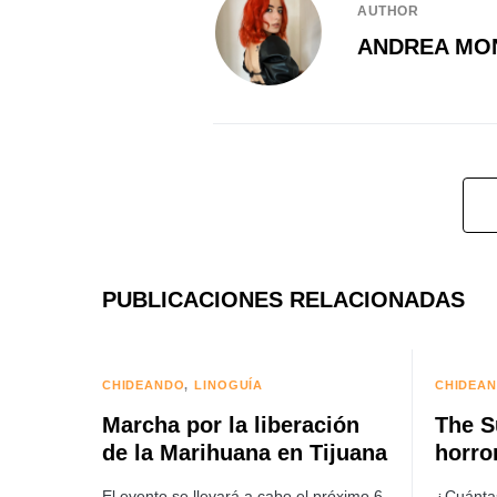
AUTHOR
ANDREA MO
PUBLICACIONES RELACIONADAS
CHIDEANDO
LINOGUÍA
CHIDEA
Marcha por la liberación
The S
de la Marihuana en Tijuana
horror
El evento se llevará a cabo el próximo 6
¿Cuánta