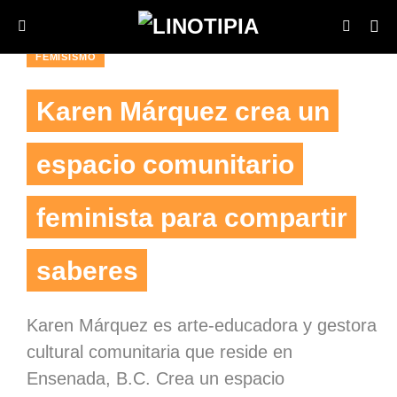
FEMISISMO
Karen Márquez crea un
espacio comunitario
feminista para compartir
saberes
Karen Márquez es arte-educadora y gestora
cultural comunitaria que reside en
Ensenada, B.C. Crea un espacio