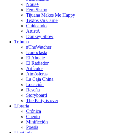
Nous+
FemiSismo
Tijuana Makes Me Happy
Textos s/n Carne
Chideando
ArtistA
Donkey Show
Tribuna
#TheWatcher
Iconoclasta
El Ahuate
El Radiador
Artículos
Atmósferas
La Caja China
Locación
Reseña
Storyboard
The Party is over
Libraria
Crónica
Cuento
Minificción
Poesía
LinoGuía