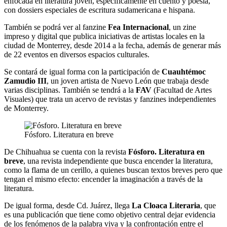
enfocada en literatura joven, específicamente en cuento y poesía,
con dossiers especiales de escritura sudamericana e hispana.
También se podrá ver al fanzine
Fea Internacional
, un zine
impreso y digital que publica iniciativas de artistas locales en la
ciudad de Monterrey, desde 2014 a la fecha, además de generar más
de 22 eventos en diversos espacios culturales.
Se contará de igual forma con la participación de
Cuauhtémoc
Zamudio III
, un joven artista de Nuevo León que trabaja desde
varias disciplinas. También se tendrá a la
FAV
(Facultad de Artes
Visuales) que trata un acervo de revistas y fanzines independientes
de Monterrey.
Fósforo. Literatura en breve
De Chihuahua se cuenta con la revista
Fósforo. Literatura en
breve
, una revista independiente que busca encender la literatura,
como la flama de un cerillo, a quienes buscan textos breves pero que
tengan el mismo efecto: encender la imaginación a través de la
literatura.
De igual forma, desde Cd. Juárez, llega
La Cloaca Literaria
,
que
es una publicación que tiene como objetivo central dejar evidencia
de los fenómenos de la palabra viva y la confrontación entre el