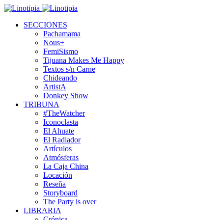
SECCIONES
Pachamama
Nous+
FemiSismo
Tijuana Makes Me Happy
Textos s/n Carne
Chideando
ArtistA
Donkey Show
TRIBUNA
#TheWatcher
Iconoclasta
El Ahuate
El Radiador
Artículos
Atmósferas
La Caja China
Locación
Reseña
Storyboard
The Party is over
LIBRARIA
Crónica