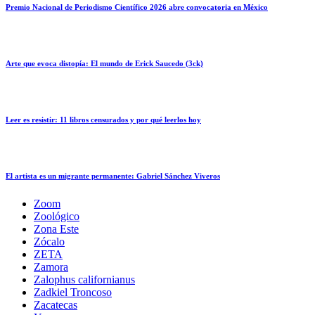
Premio Nacional de Periodismo Científico 2026 abre convocatoria en México
Arte que evoca distopía: El mundo de Erick Saucedo (3ck)
Leer es resistir: 11 libros censurados y por qué leerlos hoy
El artista es un migrante permanente: Gabriel Sánchez Viveros
Zoom
Zoológico
Zona Este
Zócalo
ZETA
Zamora
Zalophus californianus
Zadkiel Troncoso
Zacatecas