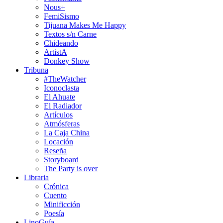
Nous+
FemiSismo
Tijuana Makes Me Happy
Textos s/n Carne
Chideando
ArtistA
Donkey Show
Tribuna
#TheWatcher
Iconoclasta
El Ahuate
El Radiador
Artículos
Atmósferas
La Caja China
Locación
Reseña
Storyboard
The Party is over
Libraria
Crónica
Cuento
Minificción
Poesía
LinoGuía