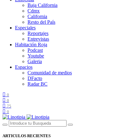
Baja California
Cdmx
California
Resto del País
Especiales
Reportajes
Entrevistas
Habitación Roja
Podcast
Youtube
Galeria
Espacios
Comunidad de medios
DFacto
Radar BC
0
0
75
0
ARTICULOS RECIENTES