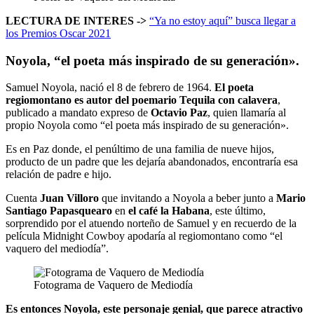
LECTURA DE INTERES ->
“Ya no estoy aquí” busca llegar a
los Premios Oscar 2021
Noyola, “el poeta más inspirado de su generación».
Samuel Noyola, nació el 8 de febrero de 1964.
El poeta
regiomontano es autor del poemario Tequila con calavera
,
publicado a mandato expreso de
Octavio Paz
, quien llamaría al
propio Noyola como “el poeta más inspirado de su generación».
Es en Paz donde, el penúltimo de una familia de nueve hijos,
producto de un padre que les dejaría abandonados, encontraría esa
relación de padre e hijo.
Cuenta
Juan Villoro
que invitando a Noyola a beber junto a
Mario
Santiago Papasquearo
en
el café la Habana
, este último,
sorprendido por el atuendo norteño de Samuel y en recuerdo de la
película Midnight Cowboy apodaría al regiomontano como “el
vaquero del mediodía”.
Fotograma de Vaquero de Mediodía
Es entonces Noyola, este personaje genial, que parece atractivo