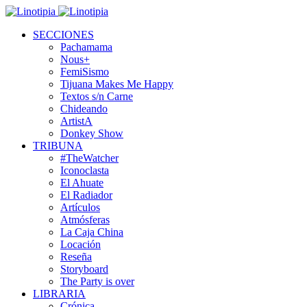
SECCIONES
Pachamama
Nous+
FemiSismo
Tijuana Makes Me Happy
Textos s/n Carne
Chideando
ArtistA
Donkey Show
TRIBUNA
#TheWatcher
Iconoclasta
El Ahuate
El Radiador
Artículos
Atmósferas
La Caja China
Locación
Reseña
Storyboard
The Party is over
LIBRARIA
Crónica