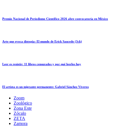
Premio Nacional de Periodismo Científico 2026 abre convocatoria en México
Arte que evoca distopía: El mundo de Erick Saucedo (3ck)
Leer es resistir: 11 libros censurados y por qué leerlos hoy
El artista es un migrante permanente: Gabriel Sánchez Viveros
Zoom
Zoológico
Zona Este
Zócalo
ZETA
Zamora