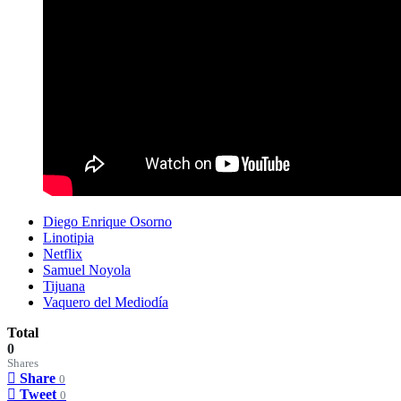
Diego Enrique Osorno
Linotipia
Netflix
Samuel Noyola
Tijuana
Vaquero del Mediodía
Total
0
Shares
Share
0
Tweet
0