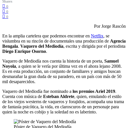
Shares
0
0
0
Por Jorge Rascón
En la amplia cartelera que podemos encontrar en
Netflix
, se
vislumbra en su rincón de documentales una producción de
Agencia
Bengala
.
Vaquero del Mediodía
, escrita y dirigida por el periodista
Diego Enrique Osorno
.
Vaquero de Mediodía nos cuenta la historia de un poeta,
Samuel
Noyola
, a quien se le vería por última vez en el ahora lejano 2008.
Es en esta producción, un conjunto de familiares y amigos buscan
desmarañar la gran duda de su paradero, en un país con más de 50
mil desaparecidos.
Vaquero del Mediodía fue nominado a
los premios Ariel 2019
.
Cuenta con música de
Esteban Aldrete
, quien, emulando el estilo
de los viejos westerns de vaqueros y forajidos, acompaña una trama
de fantasía psicótica, la vida, en claroscuros de un personaje para
quien la noche es cobijo y la soledad no es laberinto.
Póster de Vaquero del Mediodía