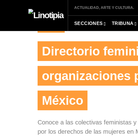
ACTUALIDAD, ARTE Y CULTURA.
SECCIONES
TRIBUNA
FEMISISMO
Directorio femini
organizaciones 
México
Conoce a las colectivas feministas 
por los derechos de las mujeres en 