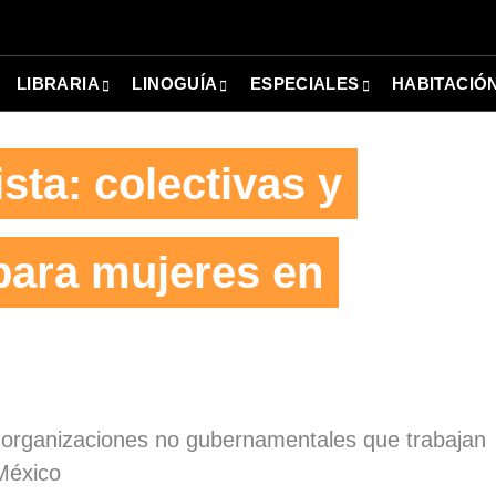
LIBRARIA
LINOGUÍA
ESPECIALES
HABITACIÓ
sta: colectivas y
para mujeres en
y organizaciones no gubernamentales que trabajan
México