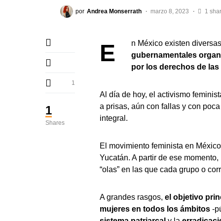
por
Andrea Monserrath
marzo 8, 2023
1 sha
En México existen diversa
gubernamentales organi
por los derechos de las
1
Al día de hoy, el activismo femini
a prisas, aún con fallas y con poc
1
integral.
Shares
El movimiento feminista en México
Yucatán. A partir de ese momento,
“olas” en las que cada grupo o corr
A grandes rasgos,
el objetivo pri
mujeres en todos los ámbitos
-pú
sistema patriarcal
y la
erradicaci