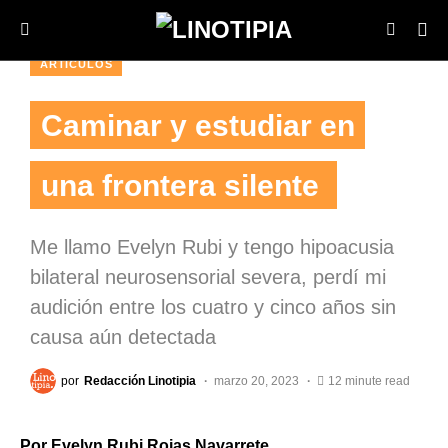
ARTÍCULOS
Caminar y estudiar en
una frontera silente
Me llamo Evelyn Rubi y tengo hipoacusia
bilateral neurosensorial severa, perdí mi
audición entre los cuatro y cinco años sin
causa aún detectada
por
Redacción Linotipia
marzo 20, 2023
12 minute read
Por Evelyn Rubi Rojas Navarrete