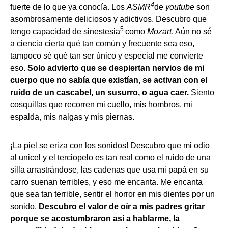
4
fuerte de lo que ya conocía. Los
ASMR
de
youtube
son
asombrosamente deliciosos y adictivos. Descubro que
5
tengo capacidad de sinestesia
como
Mozart
. Aún no sé
a ciencia cierta qué tan común y frecuente sea eso,
tampoco sé qué tan ser único y especial me convierte
eso.
Solo advierto que se despiertan nervios de mi
cuerpo que no sabía que existían, se activan con el
ruido de un cascabel, un susurro, o agua caer.
Siento
cosquillas que recorren mi cuello, mis hombros, mi
espalda, mis nalgas y mis piernas.
¡La piel se eriza con los sonidos! Descubro que mi odio
al unicel y el terciopelo es tan real como el ruido de una
silla arrastrándose, las cadenas que usa mi papá en su
carro suenan terribles, y eso me encanta. Me encanta
que sea tan terrible, sentir el horror en mis dientes por un
sonido.
Descubro el valor de oír a mis padres gritar
porque se acostumbraron así a hablarme, la