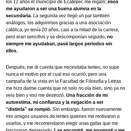
los 12 años el municipio de Ecatepec me regaló;
esos
me ayudaron a ser una buena alumna en la
secundaria.
La segunda vez llegó un par también
análogos, los adquirimos gracias a una asociación
católica, yo tenía 20 años, casi a la mitad de la carrera,
pero eran sencillos y se descomponían seguido,
no
siempre me ayudaban, pasé largos periodos sin
ellos.
Después, me di cuenta que necesitaba lentes, no supe
nunca el motivo por el cual eso ocurrió; pero una
campaña de la vista en la Facultad de Filosofía y Letras
me hizo darme cuenta que no solo no oía bien, sino ya no
veía bien y eso me destrozó.
Una fracción de mi
autoestima, mi confianza y la negación a ser
“distinta” se rompió.
Sin embargo, fueron nuevamente
mis amigos usuarios de lentes quienes me motivaron a
usarlos, y me recomendaron elegir unas gafas que me
fascinaran demasiado.
Las encontré, me enamoré y me