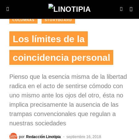
COLUMNAS
STORYBOARD
Los límites de la
coincidencia personal
Pienso que la esencia misma de la libertad
radica en el acto de sentirse cómodo con
uno mismo ante los ojos del otro, ésta no
implica precisamente la ausencia de las
trampas convencionales que regulan a
nuestras sociedades
por
Redacción Linotipia
septiembre 16, 2018