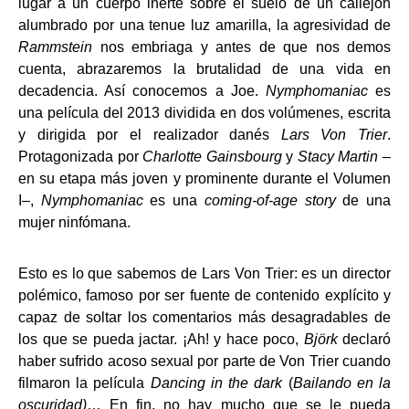
lugar a un cuerpo inerte sobre el suelo de un callejón
alumbrado por una tenue luz amarilla, la agresividad de
Rammstein
nos embriaga y antes de que nos demos
cuenta, abrazaremos la brutalidad de una vida en
decadencia. Así conocemos a Joe.
Nymphomaniac
es
una película del 2013 dividida en dos volúmenes, escrita
y dirigida por el realizador danés
Lars Von Trier
.
Protagonizada por
Charlotte Gainsbourg
y
Stacy Martin
–
en su etapa más joven y prominente durante el Volumen
I–,
Nymphomaniac
es una
coming-of-age story
de una
mujer ninfómana.
Esto es lo que sabemos de Lars Von Trier: es un director
polémico, famoso por ser fuente de contenido explícito y
capaz de soltar los comentarios más desagradables de
los que se pueda jactar. ¡Ah! y hace poco,
Björk
declaró
haber sufrido acoso sexual por parte de Von Trier cuando
filmaron la película
Dancing in the dark
(
Bailando en la
oscuridad)
… En fin, no hay mucho que se le pueda