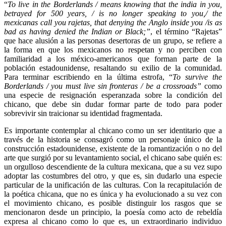
“
To live in the Borderlands / means knowing that the india in you,
betrayed for 500 years, / is no longer speaking to you,/ the
mexicanas call you rajetas, that denying the Anglo inside you /is as
bad as having denied the Indian or Black;”
,
el término “Rajetas”
que hace alusión a las personas desertoras de un grupo, se refiere a
la forma en que los mexicanos no respetan y no perciben con
familiaridad a los méxico-americanos que forman parte de la
población estadounidense, resaltando su exilio de la comunidad.
Para terminar escribiendo en la última estrofa, “
To survive the
Borderlands / you must live sin fronteras / be a crossroads”
como
una especie de resignación esperanzada sobre la condición del
chicano, que debe sin dudar formar parte de todo para poder
sobrevivir sin traicionar su identidad fragmentada.
Es importante contemplar al chicano como un ser identitario que a
través de la historia se consagró como un personaje único de la
construcción estadounidense, existente de la romantización o no del
arte que surgió por su levantamiento social, el chicano sabe quién es:
un orgulloso descendiente de la cultura mexicana, que a su vez supo
adoptar las costumbres del otro, y que es, sin dudarlo una especie
particular de la unificación de las culturas. Con la recapitulación de
la poética chicana, que no es única y ha evolucionado a su vez con
el movimiento chicano, es posible distinguir los rasgos que se
mencionaron desde un principio, la poesía como acto de rebeldía
expresa al chicano como lo que es, un extraordinario individuo