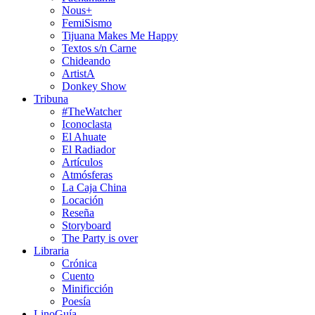
Nous+
FemiSismo
Tijuana Makes Me Happy
Textos s/n Carne
Chideando
ArtistA
Donkey Show
Tribuna
#TheWatcher
Iconoclasta
El Ahuate
El Radiador
Artículos
Atmósferas
La Caja China
Locación
Reseña
Storyboard
The Party is over
Libraria
Crónica
Cuento
Minificción
Poesía
LinoGuía