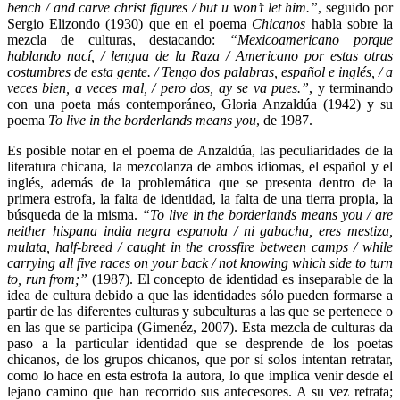
bench / and carve christ figures / but u won’t let him.”
, seguido por
Sergio Elizondo (1930) que en el poema
Chicanos
habla sobre la
mezcla de culturas, destacando:
“Mexicoamericano porque
hablando nací, / lengua de la Raza / Americano por estas otras
costumbres de esta gente. / Tengo dos palabras, español e inglés, / a
veces bien, a veces mal, / pero dos, ay se va pues.”
,
y terminando
con una poeta más contemporáneo, Gloria Anzaldúa (1942) y su
poema
To live in the borderlands means you
,
de 1987.
Es posible notar en el poema de Anzaldúa, las peculiaridades de la
literatura chicana, la mezcolanza de ambos idiomas, el español y el
inglés, además de la problemática que se presenta dentro de la
primera estrofa, la falta de identidad, la falta de una tierra propia, la
búsqueda de la misma.
“To live in the borderlands means you / are
neither hispana india negra espanola / ni gabacha, eres mestiza,
mulata, half-breed / caught in the crossfire between camps / while
carrying all five races on your back / not knowing which side to turn
to, run from;”
(1987). El concepto de identidad es inseparable de la
idea de cultura debido a que las identidades sólo pueden formarse a
partir de las diferentes culturas y subculturas a las que se pertenece o
en las que se participa (Gimenéz, 2007). Esta mezcla de culturas da
paso a la particular identidad que se desprende de los poetas
chicanos, de los grupos chicanos, que por sí solos intentan retratar,
como lo hace en esta estrofa la autora, lo que implica venir desde el
lejano camino que han recorrido sus antecesores. A su vez retrata;