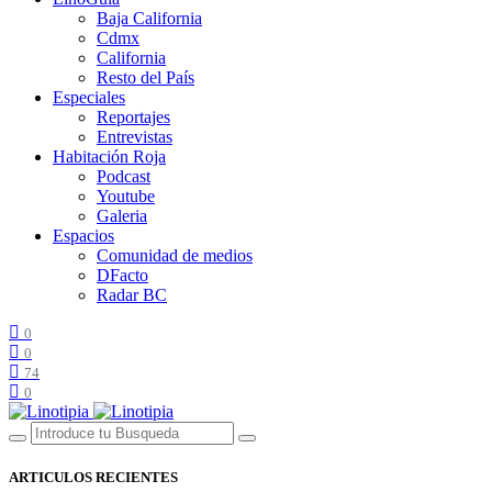
Baja California
Cdmx
California
Resto del País
Especiales
Reportajes
Entrevistas
Habitación Roja
Podcast
Youtube
Galeria
Espacios
Comunidad de medios
DFacto
Radar BC
0
0
74
0
ARTICULOS RECIENTES