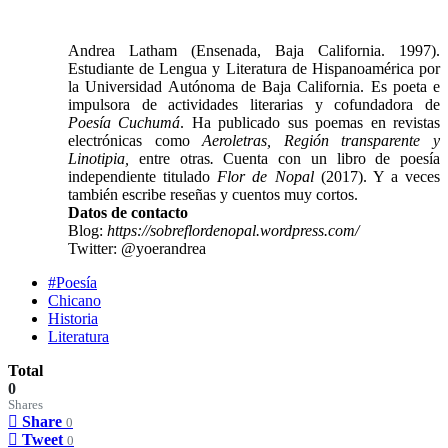
Andrea Latham (Ensenada, Baja California. 1997).
Estudiante de Lengua y Literatura de Hispanoamérica por
la Universidad Autónoma de Baja California. Es poeta e
impulsora de actividades literarias y cofundadora de
Poesía Cuchumá
. Ha publicado sus poemas en revistas
electrónicas como
Aeroletras, Región transparente y
Linotipia,
entre otras
.
Cuenta con un libro de poesía
independiente titulado
Flor de Nopal
(2017). Y a veces
también escribe reseñas y cuentos muy cortos.
Datos de contacto
Blog:
https://sobreflordenopal.wordpress.com/
Twitter: @yoerandrea
#Poesía
Chicano
Historia
Literatura
Total
0
Shares
Share
0
Tweet
0