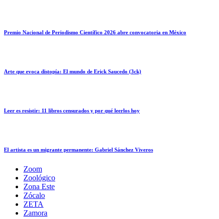
Premio Nacional de Periodismo Científico 2026 abre convocatoria en México
Arte que evoca distopía: El mundo de Erick Saucedo (3ck)
Leer es resistir: 11 libros censurados y por qué leerlos hoy
El artista es un migrante permanente: Gabriel Sánchez Viveros
Zoom
Zoológico
Zona Este
Zócalo
ZETA
Zamora