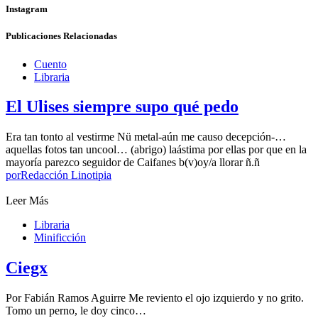
Instagram
Publicaciones Relacionadas
Cuento
Libraria
El Ulises siempre supo qué pedo
Era tan tonto al vestirme Nü metal-aún me causo decepción-…
aquellas fotos tan uncool… (abrigo) laástima por ellas por que en la
mayoría parezco seguidor de Caifanes b(v)oy/a llorar ñ.ñ
por
Redacción Linotipia
Leer Más
Libraria
Minificción
Ciegx
Por Fabián Ramos Aguirre Me reviento el ojo izquierdo y no grito.
Tomo un perno, le doy cinco…