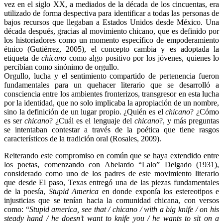
vez en el siglo XX, a mediados de la década de los cincuentas, era
utilizado de forma despectiva para identificar a todas las personas de
bajos recursos que llegaban a Estados Unidos desde México. Una
década después, gracias al movimiento chicano, que es definido por
los historiadores como un momento específico de empoderamiento
étnico (Gutiérrez, 2005), el concepto cambia y es adoptada la
etiqueta de
chicano
como algo positivo por los jóvenes, quienes lo
percibían como sinónimo de orgullo.
Orgullo, lucha y el sentimiento compartido de pertenencia fueron
fundamentales para un quehacer literario que se desarrolló a
consciencia entre los ambientes fronterizos, transgresor en esta lucha
por la identidad, que no solo implicaba la apropiación de un nombre,
sino la definición de un lugar propio. ¿Quién es el
chicano
? ¿Cómo
es ser
chicano
? ¿Cuál es el lenguaje del
chicano
?, y más preguntas
se intentaban contestar a través de la poética que tiene rasgos
característicos de la tradición oral (Rosales, 2009).
Reiterando este compromiso en común que se haya extendido entre
los poetas, comenzando con Abelardo “Lalo” Delgado (1931),
considerado como uno de los padres de este movimiento literario
que desde El paso, Texas entregó una de las piezas fundamentales
de la poesía,
Stupid America
en donde exponía los estereotipos e
injusticias que se tenían hacia la comunidad chicana, con versos
como: “
Stupid america, see that / chicano / with a big knife / on his
steady hand / he doesn’t want to knife you / he wants to sit on a