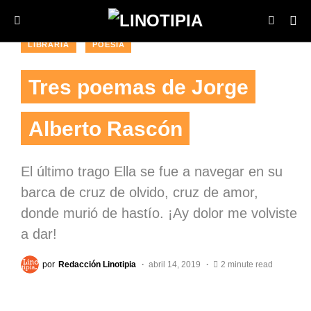
LIBRARIA
POESÍA
Tres poemas de Jorge
Alberto Rascón
El último trago Ella se fue a navegar en su
barca de cruz de olvido, cruz de amor,
donde murió de hastío. ¡Ay dolor me volviste
a dar!
por
Redacción Linotipia
abril 14, 2019
2 minute read