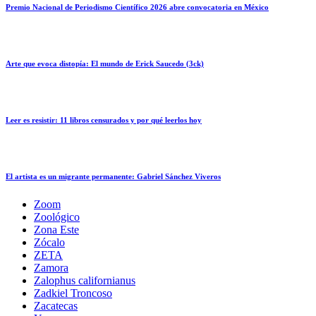
Premio Nacional de Periodismo Científico 2026 abre convocatoria en México
Arte que evoca distopía: El mundo de Erick Saucedo (3ck)
Leer es resistir: 11 libros censurados y por qué leerlos hoy
El artista es un migrante permanente: Gabriel Sánchez Viveros
Zoom
Zoológico
Zona Este
Zócalo
ZETA
Zamora
Zalophus californianus
Zadkiel Troncoso
Zacatecas