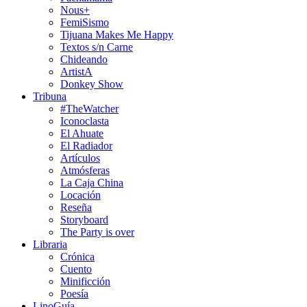
Nous+
FemiSismo
Tijuana Makes Me Happy
Textos s/n Carne
Chideando
ArtistA
Donkey Show
Tribuna
#TheWatcher
Iconoclasta
El Ahuate
El Radiador
Artículos
Atmósferas
La Caja China
Locación
Reseña
Storyboard
The Party is over
Libraria
Crónica
Cuento
Minificción
Poesía
LinoGuía