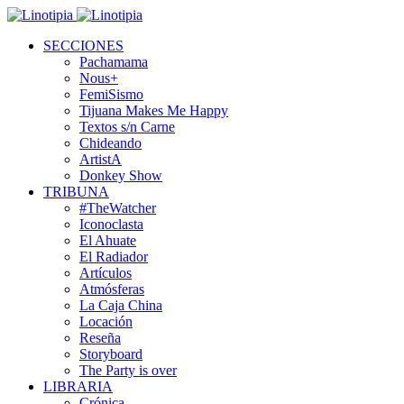
SECCIONES
Pachamama
Nous+
FemiSismo
Tijuana Makes Me Happy
Textos s/n Carne
Chideando
ArtistA
Donkey Show
TRIBUNA
#TheWatcher
Iconoclasta
El Ahuate
El Radiador
Artículos
Atmósferas
La Caja China
Locación
Reseña
Storyboard
The Party is over
LIBRARIA
Crónica