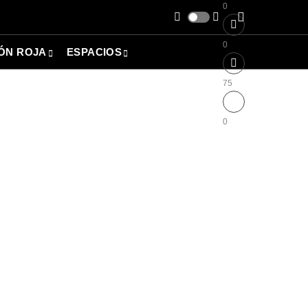
0
0
ÓN ROJA
ESPACIOS
75
0