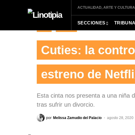
ACTUALIDAD, ARTE Y CULTURA
SECCIONES
TRIBUN
CINE
RESEÑA
Cuties: la contr
estreno de Netfl
Esta cinta nos presenta a una niña 
tras sufrir un divorcio.
por
Melissa Zamudio del Palacio
agosto 28, 2020