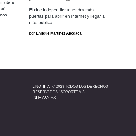
invita a
qué
El cine independiente tendrá más
imos
puertas para abrir en Internet y llegar a
más público.
por
Enrique Martínez Apodaca
LINOTIPIA
© 2023 TODOS LOS DERECHOS
RESERVADOS / SOPORTE VÍA
INHVMAN.MX