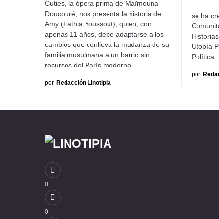
Cuties, la ópera prima de Maïmouna
Doucouré, nos presenta la historia de
se ha cr
Amy (Fathia Youssouf), quien, con
Comunita
apenas 11 años, debe adaptarse a los
Historias
cambios que conlleva la mudanza de su
Utopía P
familia musulmana a un barrio sin
Política
recursos del París moderno.
por
Redac
por
Redacción Linotipia
0
0