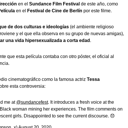
irección
en el
Sundance Film Festival
de este año, como
Película
en el
Festival de Cine de Berlín
por este filme.
ue de dos culturas e ideologías
(el ambiente religioso
oviene y el que ella observa en su grupo de nuevas amigas),
var una vida hipersexualizada a corta edad
.
e que esta película contaba con otro póster, el oficial al
ncia.
dio cinematográfico como la famosa actriz
Tessa
obre esta controversia:
ted me at
@sundancefest
. It introduces a fresh voice at the
Black woman mining her experiences. The film comments on
scent girls. Disappointed to see the current discourse. 😞
mpson_x)
August 20, 2020