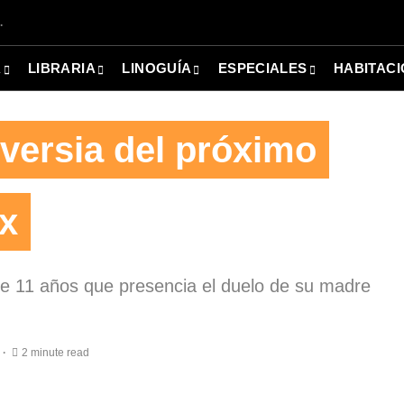
.
A
LIBRARIA
LINOGUÍA
ESPECIALES
HABITACI
oversia del próximo
ix
de 11 años que presencia el duelo de su madre
2 minute read