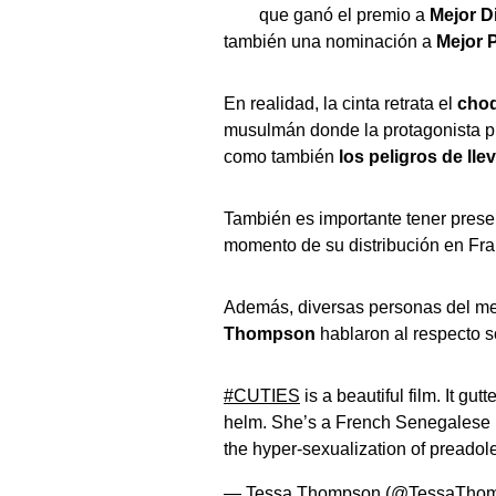
que ganó el premio a
Mejor D
también una nominación a
Mejor 
En realidad, la cinta retrata el
choq
musulmán donde la protagonista pr
como también
los peligros de lle
También es importante tener present
momento de su distribución en Fra
Además, diversas personas del me
Thompson
hablaron al respecto s
#CUTIES
is a beautiful film. It gut
helm. She’s a French Senegalese 
the hyper-sexualization of preadole
— Tessa Thompson (@TessaTho