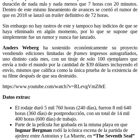
duración de nada más y nada menos que 7 horas con 20 minutos.
Dentro de este mismo lineamiento de avances se corrió el rumor de
que en 2018 se lanzó un
trailer
definitivo de 72 horas.
Sin embargo no hay rastros de este y tampoco hay indicios de que se
haya eliminado en algún momento, por lo que se supone que
simplemente fue un rumor y nunca fue lanzado.
Anders
Weberg
ha sostenido económicamente su proyecto
vendiendo ediciones limitadas de
frames
impresos autografiados,
uno distinto cada mes, con un tiraje de solo 100 ejemplares que
envía a todo el mundo por la cantidad de $39 dólares incluyendo el
envío, mismos que califica como la única prueba de la existencia de
su filme después de que sea destruido.
https://www.youtube.com/watch?v=RLevgVmZ8rE
Datos extras:
El rodaje duró 5 mil 760 horas (240 días), fueron 8 mil 640
horas (360 días) de postproducción, con un total de 14 mil
400 horas (600 días) de trabajo.
Parte de la película fue grabada en la misma playa en que
Ingmar Bergman
rodó la icónica escena de la partida de
ajedrez entre Antonius y La Muerte, en
“The Seventh Seal”