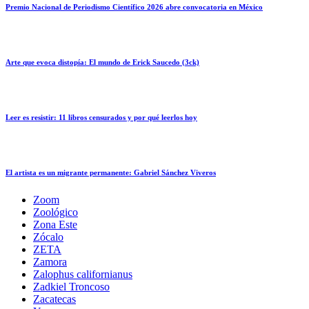
Premio Nacional de Periodismo Científico 2026 abre convocatoria en México
Arte que evoca distopía: El mundo de Erick Saucedo (3ck)
Leer es resistir: 11 libros censurados y por qué leerlos hoy
El artista es un migrante permanente: Gabriel Sánchez Viveros
Zoom
Zoológico
Zona Este
Zócalo
ZETA
Zamora
Zalophus californianus
Zadkiel Troncoso
Zacatecas