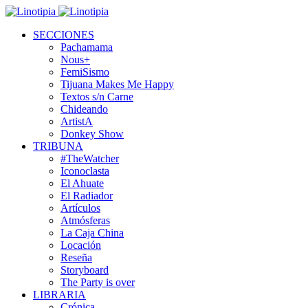
SECCIONES
Pachamama
Nous+
FemiSismo
Tijuana Makes Me Happy
Textos s/n Carne
Chideando
ArtistA
Donkey Show
TRIBUNA
#TheWatcher
Iconoclasta
El Ahuate
El Radiador
Artículos
Atmósferas
La Caja China
Locación
Reseña
Storyboard
The Party is over
LIBRARIA
Crónica