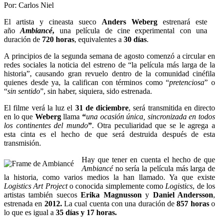
Por: Carlos Niel
El artista y cineasta sueco
Anders Weberg
estrenará este
año
Ambiancé
,
una película de cine experimental con una
duración de
720 horas
, equivalentes a
30 días
.
A principios de la segunda semana de agosto comenzó a circular en
redes sociales la noticia del estreno de “la película más larga de la
historia”, causando gran revuelo dentro de la comunidad cinéfila
quienes desde ya, la califican con términos como “
pretenciosa
” o
“
sin sentido
”, sin haber, siquiera, sido estrenada.
El filme verá la luz el
31 de diciembre
, será transmitida en directo
en lo que
Weberg
llama
“
una ocasión única, sincronizada en todos
los continentes del mundo
”
. Otra peculiaridad que se le agrega a
esta cinta es el hecho de que será destruida después de esta
transmisión.
Hay que tener en cuenta el hecho de que
Ambiancé
no sería la película más larga de
la historia, como varios medios la han llamado. Ya que existe
Logistics Art Project
o conocida simplemente como
Logistics
, de los
artistas también suecos
Erika Magnusson
y
Daniel Andersson
,
estrenada en
2012.
La cual cuenta con una duración de
857 horas
o
lo que es igual a
35 días y 17 horas.