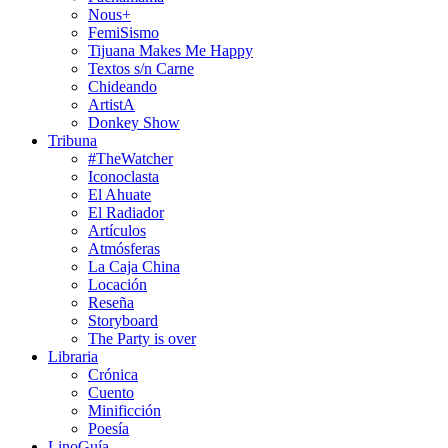
Nous+
FemiSismo
Tijuana Makes Me Happy
Textos s/n Carne
Chideando
ArtistA
Donkey Show
Tribuna
#TheWatcher
Iconoclasta
El Ahuate
El Radiador
Artículos
Atmósferas
La Caja China
Locación
Reseña
Storyboard
The Party is over
Libraria
Crónica
Cuento
Minificción
Poesía
LinoGuía