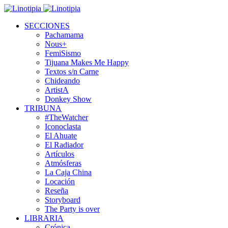
SECCIONES
Pachamama
Nous+
FemiSismo
Tijuana Makes Me Happy
Textos s/n Carne
Chideando
ArtistA
Donkey Show
TRIBUNA
#TheWatcher
Iconoclasta
El Ahuate
El Radiador
Artículos
Atmósferas
La Caja China
Locación
Reseña
Storyboard
The Party is over
LIBRARIA
Crónica