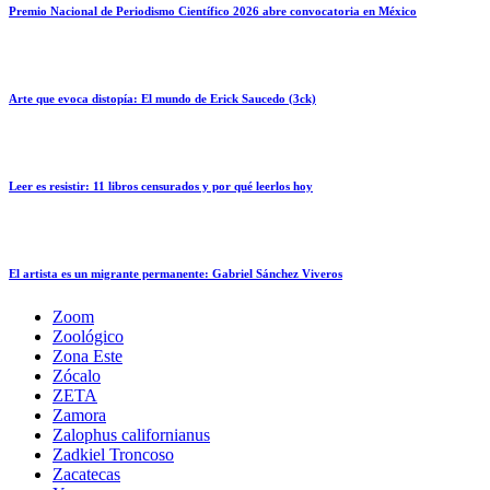
Premio Nacional de Periodismo Científico 2026 abre convocatoria en México
Arte que evoca distopía: El mundo de Erick Saucedo (3ck)
Leer es resistir: 11 libros censurados y por qué leerlos hoy
El artista es un migrante permanente: Gabriel Sánchez Viveros
Zoom
Zoológico
Zona Este
Zócalo
ZETA
Zamora
Zalophus californianus
Zadkiel Troncoso
Zacatecas