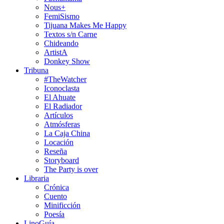
Nous+
FemiSismo
Tijuana Makes Me Happy
Textos s/n Carne
Chideando
ArtistA
Donkey Show
Tribuna
#TheWatcher
Iconoclasta
El Ahuate
El Radiador
Artículos
Atmósferas
La Caja China
Locación
Reseña
Storyboard
The Party is over
Libraria
Crónica
Cuento
Minificción
Poesía
LinoGuía