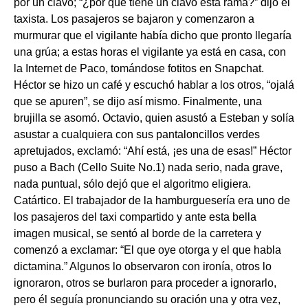
por un clavo; “¿por qué tiene un clavo esta rama?” dijo el
taxista. Los pasajeros se bajaron y comenzaron a
murmurar que el vigilante había dicho que pronto llegaría
una grúa; a estas horas el vigilante ya está en casa, con
la Internet de Paco, tomándose fotitos en Snapchat.
Héctor se hizo un café y escuchó hablar a los otros, “ojalá
que se apuren”, se dijo así mismo. Finalmente, una
brujilla se asomó. Octavio, quien asustó a Esteban y solía
asustar a cualquiera con sus pantaloncillos verdes
apretujados, exclamó: “Ahí está, ¡es una de esas!” Héctor
puso a Bach (Cello Suite No.1) nada serio, nada grave,
nada puntual, sólo dejó que el algoritmo eligiera.
Catártico. El trabajador de la hamburguesería era uno de
los pasajeros del taxi compartido y ante esta bella
imagen musical, se sentó al borde de la carretera y
comenzó a exclamar: “El que oye otorga y el que habla
dictamina.” Algunos lo observaron con ironía, otros lo
ignoraron, otros se burlaron para proceder a ignorarlo,
pero él seguía pronunciando su oración una y otra vez,