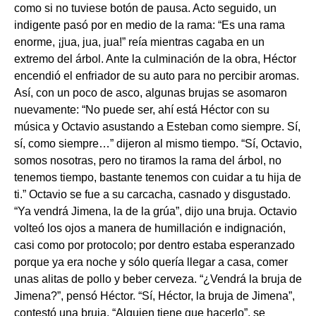
como si no tuviese botón de pausa. Acto seguido, un
indigente pasó por en medio de la rama: “Es una rama
enorme, ¡jua, jua, jua!” reía mientras cagaba en un
extremo del árbol. Ante la culminación de la obra, Héctor
encendió el enfriador de su auto para no percibir aromas.
Así, con un poco de asco, algunas brujas se asomaron
nuevamente: “No puede ser, ahí está Héctor con su
música y Octavio asustando a Esteban como siempre. Sí,
sí, como siempre…” dijeron al mismo tiempo. “Sí, Octavio,
somos nosotras, pero no tiramos la rama del árbol, no
tenemos tiempo, bastante tenemos con cuidar a tu hija de
ti.” Octavio se fue a su carcacha, casnado y disgustado.
“Ya vendrá Jimena, la de la grúa”, dijo una bruja. Octavio
volteó los ojos a manera de humillación e indignación,
casi como por protocolo; por dentro estaba esperanzado
porque ya era noche y sólo quería llegar a casa, comer
unas alitas de pollo y beber cerveza. “¿Vendrá la bruja de
Jimena?”, pensó Héctor. “Sí, Héctor, la bruja de Jimena”,
contestó una bruja. “Alguien tiene que hacerlo”, se