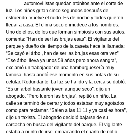
automovilistas quedan atónitos ante el corte de
luz. Los niños gritan cinco segundos después del
estruendo. Vuelve el ruido. Es de noche y todos quieren
llegar a casa. El clima seco enmudece a los hombres.
Uno de ellos, de los que forman simbiosis con sus autos,
comenta: “Han de ser las brujas esas”. El vigilante del
parque y dueño del tiempo de la caseta hace la llamada:
“Se cayó el árbol, han de ser las brujas esas otra vez”.
“Ese árbol lleva ya unos 58 años pero ahora sangra”,
exclamó un trabajador de una hamburguesería muy
famosa; hasta anotó ese momento en sus notas de su
celular. Redundante. La luz se ha ido y la cerca se dobló.
“Es un árbol bastante joven aunque seco”, dijo un
abogado. “Pero fueron las brujas”, repitió un niño. La
calle se terminó de cerrar y todos estaban muy agotados
como para reclamar. “Salen a las 11:11 y ya casi es hora”,
dijo un taxista. El abogado decidió bajarse de su
carcacha en busca del vigilante del parque. El vigilante
estaba a punto de irse, empacando el cuarto de pollo