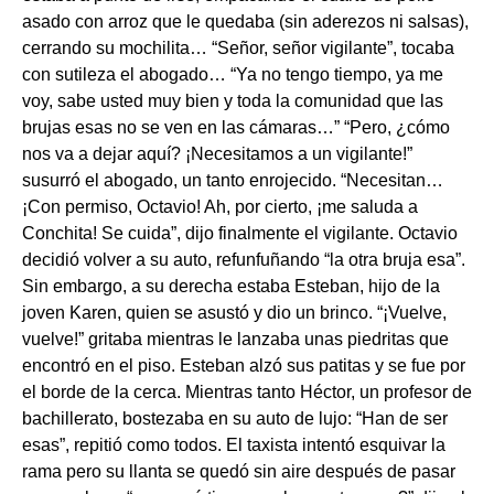
asado con arroz que le quedaba (sin aderezos ni salsas),
cerrando su mochilita… “Señor, señor vigilante”, tocaba
con sutileza el abogado… “Ya no tengo tiempo, ya me
voy, sabe usted muy bien y toda la comunidad que las
brujas esas no se ven en las cámaras…” “Pero, ¿cómo
nos va a dejar aquí? ¡Necesitamos a un vigilante!”
susurró el abogado, un tanto enrojecido. “Necesitan…
¡Con permiso, Octavio! Ah, por cierto, ¡me saluda a
Conchita! Se cuida”, dijo finalmente el vigilante. Octavio
decidió volver a su auto, refunfuñando “la otra bruja esa”.
Sin embargo, a su derecha estaba Esteban, hijo de la
joven Karen, quien se asustó y dio un brinco. “¡Vuelve,
vuelve!” gritaba mientras le lanzaba unas piedritas que
encontró en el piso. Esteban alzó sus patitas y se fue por
el borde de la cerca. Mientras tanto Héctor, un profesor de
bachillerato, bostezaba en su auto de lujo: “Han de ser
esas”, repitió como todos. El taxista intentó esquivar la
rama pero su llanta se quedó sin aire después de pasar