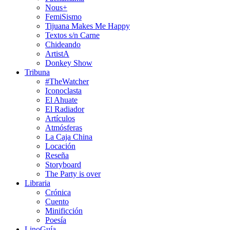
Nous+
FemiSismo
Tijuana Makes Me Happy
Textos s/n Carne
Chideando
ArtistA
Donkey Show
Tribuna
#TheWatcher
Iconoclasta
El Ahuate
El Radiador
Artículos
Atmósferas
La Caja China
Locación
Reseña
Storyboard
The Party is over
Libraria
Crónica
Cuento
Minificción
Poesía
LinoGuía