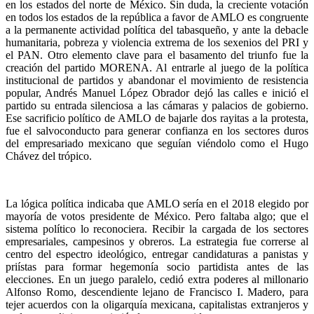
en los estados del norte de México. Sin duda, la creciente votación
en todos los estados de la república a favor de AMLO es congruente
a la permanente actividad política del tabasqueño, y ante la debacle
humanitaria, pobreza y violencia extrema de los sexenios del PRI y
el PAN. Otro elemento clave para el basamento del triunfo fue la
creación del partido MORENA. Al entrarle al juego de la política
institucional de partidos y abandonar el movimiento de resistencia
popular, Andrés Manuel López Obrador dejó las calles e inició el
partido su entrada silenciosa a las cámaras y palacios de gobierno.
Ese sacrificio político de AMLO de bajarle dos rayitas a la protesta,
fue el salvoconducto para generar confianza en los sectores duros
del empresariado mexicano que seguían viéndolo como el Hugo
Chávez del trópico.
La lógica política indicaba que AMLO sería en el 2018 elegido por
mayoría de votos presidente de México. Pero faltaba algo; que el
sistema político lo reconociera. Recibir la cargada de los sectores
empresariales, campesinos y obreros. La estrategia fue correrse al
centro del espectro ideológico, entregar candidaturas a panistas y
priístas para formar hegemonía socio partidista antes de las
elecciones. En un juego paralelo, cedió extra poderes al millonario
Alfonso Romo, descendiente lejano de Francisco I. Madero, para
tejer acuerdos con la oligarquía mexicana, capitalistas extranjeros y