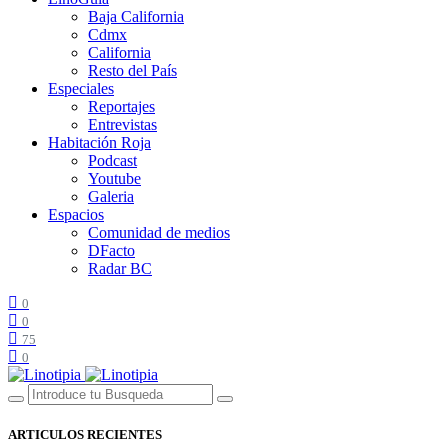
Baja California
Cdmx
California
Resto del País
Especiales
Reportajes
Entrevistas
Habitación Roja
Podcast
Youtube
Galeria
Espacios
Comunidad de medios
DFacto
Radar BC
0
0
75
0
ARTICULOS RECIENTES