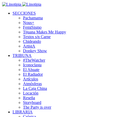
SECCIONES
Pachamama
Nous+
FemiSismo
Tijuana Makes Me Happy
Textos s/n Carne
Chideando
ArtistA
Donkey Show
TRIBUNA
#TheWatcher
Iconoclasta
El Ahuate
El Radiador
Artículos
Atmósferas
La Caja China
Locación
Reseña
Storyboard
The Party is over
LIBRARIA
Crónica