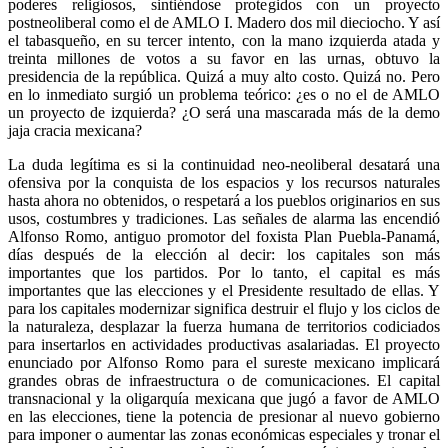
poderes religiosos, sintiéndose protegidos con un proyecto
postneoliberal como el de AMLO I. Madero dos mil dieciocho. Y así
el tabasqueño, en su tercer intento, con la mano izquierda atada y
treinta millones de votos a su favor en las urnas, obtuvo la
presidencia de la república. Quizá a muy alto costo. Quizá no. Pero
en lo inmediato surgió un problema teórico: ¿es o no el de AMLO
un proyecto de izquierda? ¿O será una mascarada más de la demo
jaja cracia mexicana?
La duda legítima es si la continuidad neo-neoliberal desatará una
ofensiva por la conquista de los espacios y los recursos naturales
hasta ahora no obtenidos, o respetará a los pueblos originarios en sus
usos, costumbres y tradiciones. Las señales de alarma las encendió
Alfonso Romo, antiguo promotor del foxista Plan Puebla-Panamá,
días después de la elección al decir: los capitales son más
importantes que los partidos. Por lo tanto, el capital es más
importantes que las elecciones y el Presidente resultado de ellas. Y
para los capitales modernizar significa destruir el flujo y los ciclos de
la naturaleza, desplazar la fuerza humana de territorios codiciados
para insertarlos en actividades productivas asalariadas. El proyecto
enunciado por Alfonso Romo para el sureste mexicano implicará
grandes obras de infraestructura o de comunicaciones. El capital
transnacional y la oligarquía mexicana que jugó a favor de AMLO
en las elecciones, tiene la potencia de presionar al nuevo gobierno
para imponer o aumentar las zonas económicas especiales y tronar el