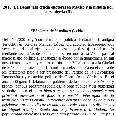
2018: La Demo-jaja-cracia electoral en México y la disputa por
la izquierda (II)
“El clímax de la política ficción”
Del año 2000 surgió otro fenómeno político electoral en la antigua
Tenochtitlán: Andrés Manuel López Obrador, el tabasqueño dos
veces candidato al ejecutivo de su estado y despojado del triunfo
mediante las mañas de los mapaches cercanos a La Venta, pasó al
macro plano político al encabezar el éxodo por la democracia en mil
novecientos noventa y cuatro, caminata de Villahermosa a la Ciudad
de México en protesta por la fraudulenta elección. Ya en el centro de
los reflectores pasó a ser presidente del Partido de la Revolución
Democrática y recambio político de Cuauhtémoc Cárdenas. En el
año 2000 ganó la jefatura del gobierno de la Ciudad de México, y
pronto, por sus programas sociales, la obra pública y su austeridad
simbolizada en el
tsuru blanco en que se movía, despuntó como
principal adversario al foxismo y posible interruptor de la
transición pactada en mil novecientos ochenta y ocho. El de apodo
pejelagarto articuló discursos antineoliberales con tintes discursivos
de Miguel Hidalgo, Benito Juárez y Francisco I. Madero. Su
popularidad creció más de lo estimado y desde Los Pinos, Fox y sus