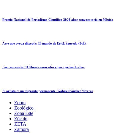
Premio Nacional de Periodismo Científico 2026 abre convocatoria en México
Arte que evoca distopía: El mundo de Erick Saucedo (3ck)
Leer es resistir: 11 libros censurados y por qué leerlos hoy
El artista es un migrante permanente: Gabriel Sánchez Viveros
Zoom
Zoológico
Zona Este
Zócalo
ZETA
Zamora