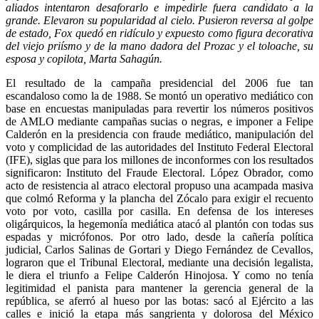
aliados intentaron desaforarlo e impedirle fuera candidato a la
grande. Elevaron su popularidad al cielo. Pusieron reversa al golpe
de estado, Fox quedó en ridículo y expuesto como figura decorativa
del viejo priísmo y de la mano dadora del Prozac y el toloache, su
esposa y copilota, Marta Sahagún.
El resultado de la campaña presidencial del 2006 fue tan
escandaloso como la de 1988. Se montó un operativo mediático con
base en encuestas manipuladas para revertir los números positivos
de AMLO mediante campañas sucias o negras, e imponer a Felipe
Calderón en la presidencia con fraude mediático, manipulación del
voto y complicidad de las autoridades del Instituto Federal Electoral
(IFE), siglas que para los millones de inconformes con los resultados
significaron: Instituto del Fraude Electoral. López Obrador, como
acto de resistencia al atraco electoral propuso una acampada masiva
que colmó Reforma y la plancha del Zócalo para exigir el recuento
voto por voto, casilla por casilla. En defensa de los intereses
oligárquicos, la hegemonía mediática atacó al plantón con todas sus
espadas y micrófonos. Por otro lado, desde la cañería política
judicial, Carlos Salinas de Gortari y Diego Fernández de Cevallos,
lograron que el Tribunal Electoral, mediante una decisión legalista,
le diera el triunfo a Felipe Calderón Hinojosa. Y como no tenía
legitimidad el panista para mantener la gerencia general de la
república, se aferró al hueso por las botas: sacó al Ejército a las
calles e inició la etapa más sangrienta y dolorosa del México