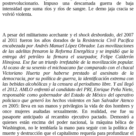
postrevolucionario. Impuso una descarnada guerra de baja
intensidad que suma ríos y ríos de sangre. Le demo jaja cracia se
volvió violenta.
A pesar del militarismo acechante y el
shock desbordado, del
2007
al 2011 fueron los años dorados de la
Resistencia Civil Pacifica
encabezada por Andrés Manuel López Obrador. Las movilizaciones
de las adelitas frenaron la Reforma Energética y se impidió que la
entrega del petróleo la firmara el usurpador, Felipe Calderón
Hinojosa. Ese fue un triunfo irrefutable de la movilización popular.
Al ocaso de su sexenio el michoacano fue comparado con el chacal
Victoriano Huerta por haberse prestado al asesinato de la
democracia, por su política de guerra, la identificación extrema con
las bebidas alcohólicas y la censura al periodismo libre. Y así llegó
el 2012. AMLO enfrentó al candidato del PRI, Enrique Peña Nieto,
responsable como gobernador del Estado de México del operativo
policiaco que generó los hechos violentos en San Salvador Atenco
en
2005: lleva en sus manos y privilegios la vida de dos hombres y
once mujeres asaltadas sexualmente. En realidad, ese fue su
pasaporte anticipado al recambio ejecutivo pactado. Demostró a
quienes están encima del poder nacional, la máquina bélica de
Washington, no le temblaría la mano para seguir con la política de
muerte y destrucción que el capitalismo requería para profundizar el