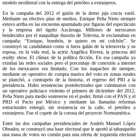
modelo neoliberal con la entrega del petróleo a extranjeros.
En la campaña del 2012 el guión de la demo jaja cracia varió.
Mediante un efectivo plan de medios, Enrique Peña Nieto siempre
estuvo arriba en las encuestas apuntalado por figuras del espectáculo
y la empresa del tigrito Azcárraga. Millones de mexicanos
bendecidos por el maquillaje ilusorio de Televisa, le exclamaban en
campaña: “Enrique, bombón, te quiero en mi colchón”. Se
construyó su candidatura como si fuera galán de la telenovela y su
esposa, en la vida real, la actriz Angélica Rivera, la princesa del
reality show.
El clímax de la política ficción. En esa campaña ya
existían las redes sociales pero el porcentaje de conexión a internet
de los mexicanos era limitado. Con los mapaches de siempre,
mediante un operativo de compra masiva del voto en zonas rurales
se planchó, a contrapelo de la historia, el regreso del PRI a la
presidencia. Hubo resistencias postelectorales que culminaron con
un operativo policiaco violento el primero de diciembre del 2012.
Peña Nieto para medio sostenerse en el poder, firmó con el PAN y el
PRD el Pacto por México y mediante las llamadas reformas
estructurales entregó, sin resistencia en la calle, el petróleo a
extranjeros. Fue el copete de la corona del proyecto Norteamérica.
Entre las dos campañas presidenciales de Andrés Manuel López
Obrador, se construyó una base electoral que le aportó al tabasqueño
una masa de votos no común para una oferta de izquierda electoral