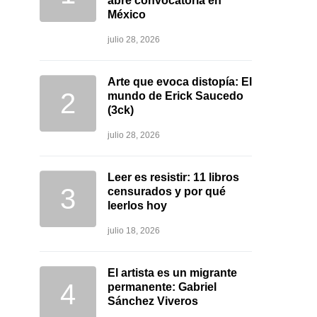
abre convocatoria en
México
julio 28, 2026
Arte que evoca distopía: El
mundo de Erick Saucedo
(3ck)
julio 28, 2026
Leer es resistir: 11 libros
censurados y por qué
leerlos hoy
julio 18, 2026
El artista es un migrante
permanente: Gabriel
Sánchez Viveros