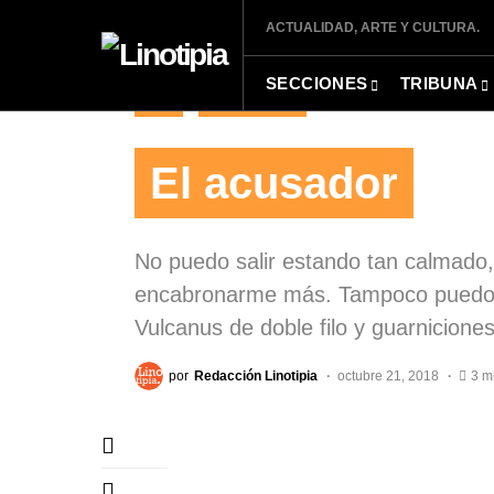
ACTUALIDAD, ARTE Y CULTURA.
SECCIONES
TRIBUNA
LER
MINIFICCIÓN
El acusador
No puedo salir estando tan calmado, 
encabronarme más. Tampoco puedo s
Vulcanus de doble filo y guarnicione
por
Redacción Linotipia
octubre 21, 2018
3 m