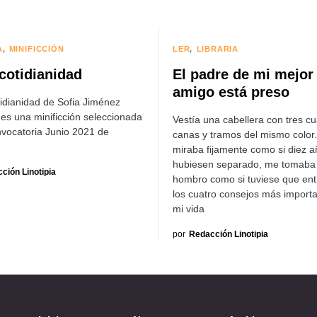
A
MINIFICCIÓN
LER
LIBRARIA
 cotidianidad
El padre de mi mejor
amigo está preso
tidianidad de Sofia Jiménez
 es una minificción seleccionada
Vestía una cabellera con tres cu
nvocatoria Junio 2021 de
canas y tramos del mismo color
miraba fijamente como si diez 
hubiesen separado, me tomaba 
ción Linotipia
hombro como si tuviese que en
los cuatro consejos más import
mi vida
por
Redacción Linotipia