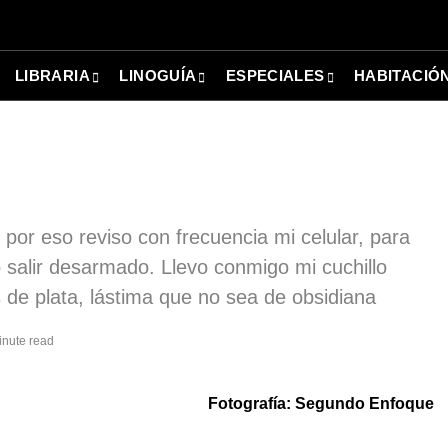
LIBRARIA
LINOGUÍA
ESPECIALES
HABITACIÓ
por eso reviso con frecuencia mi celular, para
alir desarmado. Llevo conmigo mi cuchillo
s de plata, lástima que no sea de obsidiana
inute read
Fotografía:
Segundo Enfoque