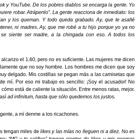
ok y
YouTube. De los pobres diablos se encarga la gente. Yo
iere robar. Atrápenlo”. La gente reacciona de inmediato: los
lan y los queman. Y todo queda grabado. Ay, que te asalté
tener, ni madres. Ay, que me robé a tu hijo porque yo ya no
se siente ser madre, a la chingada con eso. A todos los
 alcanzo el 1.60, pero no es suficiente. Las mujeres me dicen
cillamente que no soy hombre. Los hombres me dicen que soy
muy delgado. Mis costillas se pegan más a las camisetas que
de mí. Por eso mi trabajo es sencillo: ¡Soy el acusador! No
 cómo está de caliente la situación. Entre menos ratas, mejor.
 así
ad infinitum, hasta que sólo quedemos los justos.
 gente, a mí denme a los ricachones.
as tengan miles de
likes y las mías no lleguen ni a diez. No es
ipo: “MG y te califico” tengan cientos de
likes y mis poemas