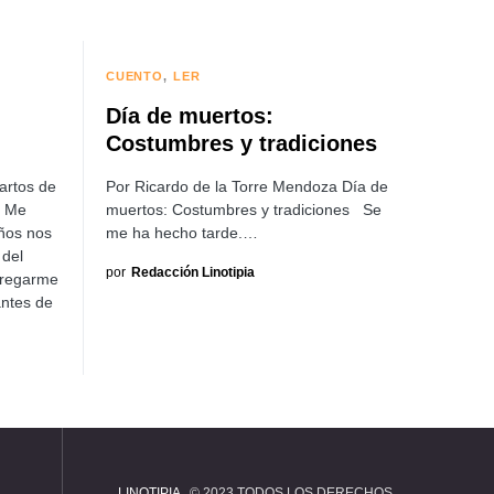
CUENTO
LER
Día de muertos:
Costumbres y tradiciones
artos de
Por Ricardo de la Torre Mendoza Día de
. Me
muertos: Costumbres y tradiciones Se
años nos
me ha hecho tarde.…
del
por
Redacción Linotipia
tregarme
antes de
LINOTIPIA
© 2023 TODOS LOS DERECHOS