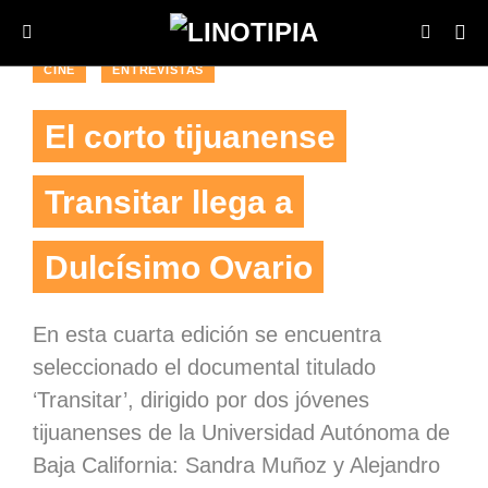
CINE
ENTREVISTAS
El corto tijuanense
Transitar llega a
Dulcísimo Ovario
En esta cuarta edición se encuentra
seleccionado el documental titulado
‘Transitar’, dirigido por dos jóvenes
tijuanenses de la Universidad Autónoma de
Baja California: Sandra Muñoz y Alejandro