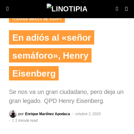
TIJUANA MAKES ME HAPPY
En adiós al «señor
semáforo», Henry
Eisenberg
Se nos va un gran ciudadano, pero deja un
gran legado. QPD Henry Eisenberg.
por
Enrique Martínez Apodaca
octubre 2, 2020
2 minute read