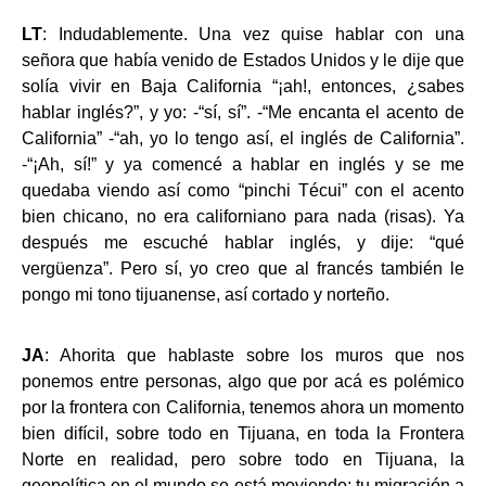
LT
: Indudablemente. Una vez quise hablar con una
señora que había venido de Estados Unidos y le dije que
solía vivir en Baja California “¡ah!, entonces, ¿sabes
hablar inglés?”, y yo: -“sí, sí”. -“Me encanta el acento de
California” -“ah, yo lo tengo así, el inglés de California”.
-“¡Ah, sí!” y ya comencé a hablar en inglés y se me
quedaba viendo así como “pinchi Técui” con el acento
bien chicano, no era californiano para nada (risas). Ya
después me escuché hablar inglés, y dije: “qué
vergüenza”. Pero sí, yo creo que al francés también le
pongo mi tono tijuanense, así cortado y norteño.
JA
: Ahorita que hablaste sobre los muros que nos
ponemos entre personas, algo que por acá es polémico
por la frontera con California, tenemos ahora un momento
bien difícil, sobre todo en Tijuana, en toda la Frontera
Norte en realidad, pero sobre todo en Tijuana, la
geopolítica en el mundo se está moviendo; tu migración a