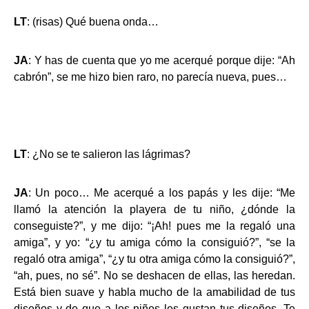
LT
: (risas) Qué buena onda…
JA
: Y has de cuenta que yo me acerqué porque dije: “Ah
cabrón”, se me hizo bien raro, no parecía nueva, pues…
LT
: ¿No se te salieron las lágrimas?
JA
: Un poco… Me acerqué a los papás y les dije: “Me
llamó la atención la playera de tu niño, ¿dónde la
conseguiste?”, y me dijo: “¡Ah! pues me la regaló una
amiga”, y yo: “¿y tu amiga cómo la consiguió?”, “se la
regaló otra amiga”, “¿y tu otra amiga cómo la consiguió?”,
“ah, pues, no sé”. No se deshacen de ellas, las heredan.
Está bien suave y habla mucho de la amabilidad de tus
diseños y de que a los niños les gustan tus diseños. Te