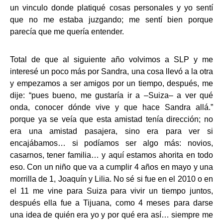
un vinculo donde platiqué cosas personales y yo sentí
que no me estaba juzgando; me sentí bien porque
parecía que me quería entender.
Total de que al siguiente año volvimos a SLP y me
interesé un poco más por Sandra, una cosa llevó a la otra
y empezamos a ser amigos por un tiempo, después, me
dije: “pues bueno, me gustaría ir a –Suiza– a ver qué
onda, conocer dónde vive y que hace Sandra allá.”
porque ya se veía que esta amistad tenía dirección; no
era una amistad pasajera, sino era para ver si
encajábamos… si podíamos ser algo más: novios,
casarnos, tener familia… y aquí estamos ahorita en todo
eso. Con un niño que va a cumplir 4 años en mayo y una
morrilla de 1, Joaquín y Lilia. No sé si fue en el 2010 o en
el 11 me vine para Suiza para vivir un tiempo juntos,
después ella fue a Tijuana, como 4 meses para darse
una idea de quién era yo y por qué era así… siempre me