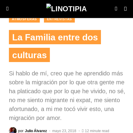
ATMÓSFERAS
ENTREVISTAS
La Familia entre dos
culturas
Si hablo de mí, creo que he aprendido más
sobre la migración por lo que otra gente me
ha platicado que por lo que he vivido, no sé,
no me siento migrante ni expat, me siento
afortunado, a mi me tocó vivir esto, una
migración por amor.
por
Julio Álvarez
mayo 23, 2018
12 minute read