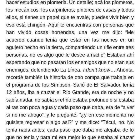
hacer estudios en plomería. Un detalle; acá los plomeros,
los mecánicos, los carpinteros, pintores de casas y todos
ellos, si tienes un papel que te avale, puedes vivir bien y
eso está chingón. Aquí te encuentras con personas que
han vivido cosas horrendas, una vez me dijo: “Me
acuerdo cuando tenía que estar en las noches en un
agujero hecho en la tierra, compartiendo un rifle entre tres
personas, no es algo que le desee a nadie” Estaban ahí
esperando que no pasaran los enemigos que no eran sus
enemigos, defendiendo La Línea,
I don’t know
… Ahorita,
recordé también la historia de otro compa que trabaja en
el programa de los Simpson. Salió de El Salvador, tenía
12 años, iba a cruzar el Río Grande, era de noche y no
sabía nadar, no sabía si el río estaba profundo o si estaba
al ras con poca agua y cada paso que daba, era de “a ver
si no me ahogo”, y le pregunté: “¿y en ese momento no
quisiste regresar o algo así?” y me dice: “Técui, no. No
tenía nada antes, cada paso que daba me alejaba de lo
que no tenía y para mí era mejor lo que estaba al cruzar