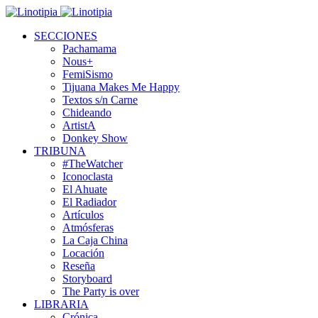
SECCIONES
Pachamama
Nous+
FemiSismo
Tijuana Makes Me Happy
Textos s/n Carne
Chideando
ArtistA
Donkey Show
TRIBUNA
#TheWatcher
Iconoclasta
El Ahuate
El Radiador
Artículos
Atmósferas
La Caja China
Locación
Reseña
Storyboard
The Party is over
LIBRARIA
Crónica