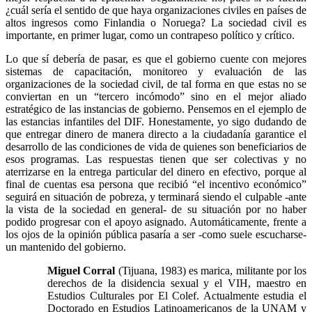
¿cuál sería el sentido de que haya organizaciones civiles en países de
altos ingresos como Finlandia o Noruega? La sociedad civil es
importante, en primer lugar, como un contrapeso político y crítico.
Lo que sí debería de pasar, es que el gobierno cuente con mejores
sistemas de capacitación, monitoreo y evaluación de las
organizaciones de la sociedad civil, de tal forma en que estas no se
conviertan en un “tercero incómodo” sino en el mejor aliado
estratégico de las instancias de gobierno. Pensemos en el ejemplo de
las estancias infantiles del DIF. Honestamente, yo sigo dudando de
que entregar dinero de manera directo a la ciudadanía garantice el
desarrollo de las condiciones de vida de quienes son beneficiarios de
esos programas. Las respuestas tienen que ser colectivas y no
aterrizarse en la entrega particular del dinero en efectivo, porque al
final de cuentas esa persona que recibió “el incentivo económico”
seguirá en situación de pobreza, y terminará siendo el culpable -ante
la vista de la sociedad en general- de su situación por no haber
podido progresar con el apoyo asignado. Automáticamente, frente a
los ojos de la opinión pública pasaría a ser -como suele escucharse-
un mantenido del gobierno.
Miguel Corral
(Tijuana, 1983) es marica, militante por los
derechos de la disidencia sexual y el VIH, maestro en
Estudios Culturales por El Colef. Actualmente estudia el
Doctorado en Estudios Latinoamericanos de la UNAM y