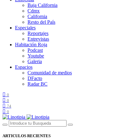
Baja California
Cdmx
California
Resto del País
Especiales
Reportajes
Entrevistas
Habitación Roja
Podcast
Youtube
Galeria
Espacios
Comunidad de medios
DFacto
Radar BC
0
0
74
0
ARTICULOS RECIENTES