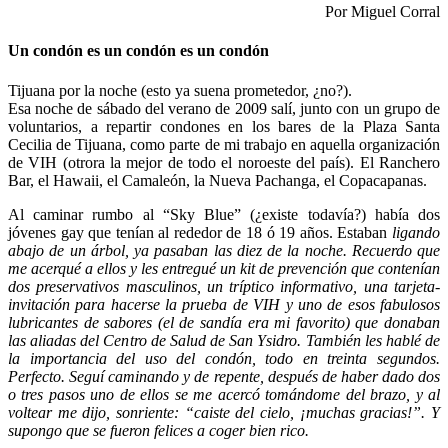
Por Miguel Corral
Un condón es un condón es un condón
Tijuana por la noche (esto ya suena prometedor, ¿no?).
Esa noche de sábado del verano de 2009 salí, junto con un grupo de
voluntarios, a repartir condones en los bares de la Plaza Santa
Cecilia de Tijuana, como parte de mi trabajo en aquella organización
de VIH (otrora la mejor de todo el noroeste del país). El Ranchero
Bar, el Hawaii, el Camaleón, la Nueva Pachanga, el Copacapanas.
Al caminar rumbo al “Sky Blue” (¿existe todavía?) había dos
jóvenes gay que tenían al rededor de 18 ó 19 años. Estaban
ligando
abajo de un árbol, ya pasaban las diez de la noche. Recuerdo que
me acerqué a ellos y les entregué un
kit de prevención que contenían
dos preservativos masculinos, un tríptico informativo, una tarjeta-
invitación para hacerse la prueba de VIH y uno de esos fabulosos
lubricantes de sabores (el de sandía era mi favorito) que donaban
las aliadas del Centro de Salud de San Ysidro. También les hablé de
la importancia del uso del condón, todo en treinta segundos.
Perfecto. Seguí caminando y de repente, después de haber dado dos
o tres pasos uno de ellos se me acercó tomándome del brazo, y al
voltear me dijo, sonriente: “caiste del cielo, ¡muchas gracias!”. Y
supongo que se fueron felices a coger bien rico.