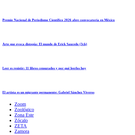
Premio Nacional de Periodismo Científico 2026 abre convocatoria en México
Arte que evoca distopía: El mundo de Erick Saucedo (3ck)
Leer es resistir: 11 libros censurados y por qué leerlos hoy
El artista es un migrante permanente: Gabriel Sánchez Viveros
Zoom
Zoológico
Zona Este
Zócalo
ZETA
Zamora