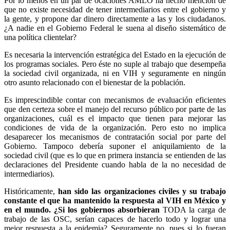
Por lo menos en un par de ocaciones AMLO ha hecho mención de
que no existe necesidad de tener intermediarios entre el gobierno y
la gente, y propone dar dinero directamente a las y los ciudadanos.
¿A nadie en el Gobierno Federal le suena al diseño sistemático de
una política clientelar?
Es necesaria la intervención estratégica del Estado en la ejecución de
los programas sociales. Pero éste no suple al trabajo que desempeña
la sociedad civil organizada, ni en VIH y seguramente en ningún
otro asunto relacionado con el bienestar de la población.
Es imprescindible contar con mecanismos de evaluación eficientes
que den certeza sobre el manejo del recurso público por parte de las
organizaciones, cuál es el impacto que tienen para mejorar las
condiciones de vida de la organización. Pero esto no implica
desaparecer los mecanismos de contratación social por parte del
Gobierno. Tampoco debería suponer el aniquilamiento de la
sociedad civil (que es lo que en primera instancia se entienden de las
declaraciones del Presidente cuando habla de la no necesidad de
intermediarios).
Históricamente,
han sido las organizaciones civiles y su trabajo
constante el que ha mantenido la respuesta al VIH en México y
en el mundo. ¿Si los gobiernos absorbieran
TODA la carga de
trabajo de las OSC, serían capaces de hacerlo todo y lograr una
mejor respuesta a la epidemia? Seguramente no, pues si lo fueran