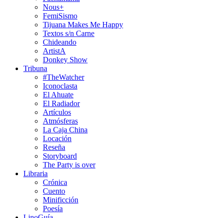
Nous+
FemiSismo
Tijuana Makes Me Happy
Textos s/n Carne
Chideando
ArtistA
Donkey Show
Tribuna
#TheWatcher
Iconoclasta
El Ahuate
El Radiador
Artículos
Atmósferas
La Caja China
Locación
Reseña
Storyboard
The Party is over
Libraria
Crónica
Cuento
Minificción
Poesía
LinoGuía