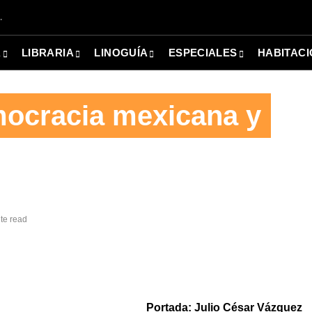
.
A
LIBRARIA
LINOGUÍA
ESPECIALES
HABITACI
mocracia mexicana y
te read
Portada: Julio César Vázquez