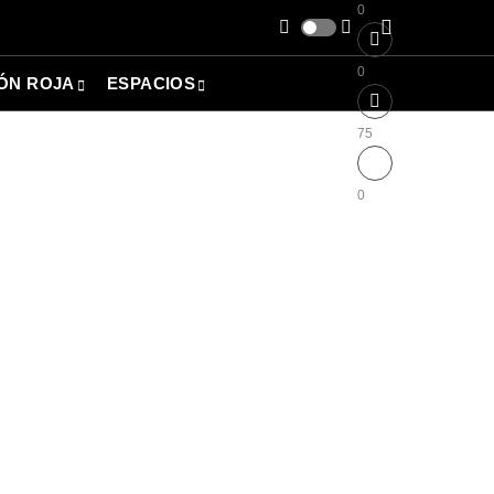
0
0
ÓN ROJA
ESPACIOS
75
0