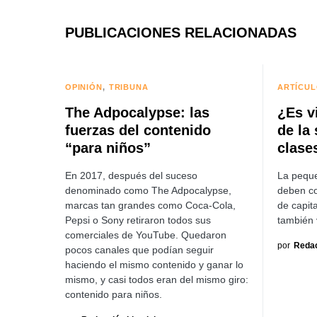
PUBLICACIONES RELACIONADAS
OPINIÓN
TRIBUNA
ARTÍCU
The Adpocalypse: las
¿Es v
fuerzas del contenido
de la
“para niños”
clase
En 2017, después del suceso
La pequ
denominado como The Adpocalypse,
deben c
marcas tan grandes como Coca-Cola,
de capit
Pepsi o Sony retiraron todos sus
también 
comerciales de YouTube. Quedaron
por
Redac
pocos canales que podían seguir
haciendo el mismo contenido y ganar lo
mismo, y casi todos eran del mismo giro:
contenido para niños.