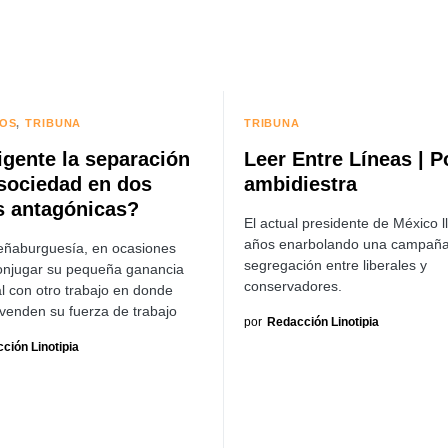
LOS
TRIBUNA
TRIBUNA
igente la separación
Leer Entre Líneas | Po
 sociedad en dos
ambidiestra
s antagónicas?
El actual presidente de México l
años enarbolando una campañ
eñaburguesía, en ocasiones
segregación entre liberales y
onjugar su pequeña ganancia
conservadores.
al con otro trabajo en donde
venden su fuerza de trabajo
por
Redacción Linotipia
ción Linotipia