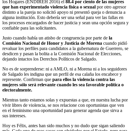
los Hogares (ENDIREH 2016) el
88.4 por ciento de las mujeres
que han experimentado violencia física o sexual
por otro agresor
distinto a la pareja no solicitó apoyo ni presentó queja o denuncia a
alguna institución. Esto debería ser una señal para ver las fallas en
los procesos encargados de hacer justicia y sean una opción segura y
confiable para las solicitantes.
Justo cuando había un atisbo de congruencia por parte de
la
Comisión Nacional de Honor y Justicia de Morena
cuando pidió
revaluar los perfiles para candidatos a la gubernatura de Guerrero, se
desdicen y pasan la bolita a la Comisión Nacional de Elecciones,
dejando intactos los Derechos Políticos de Salgado.
No es de sorprenderse: ni a AMLO, ni a Morena ni a los seguidores
de Salgado les indigna que un perfil de esa calaña los encabece y
represente. Confirman que
para ellos la violencia contra las
mujeres sólo será relevante cuando les sea favorable política o
electoralmente.
Mientras tanto estamos solas y expuestas a que, en nuestra lucha por
vivir libres de violencia, se nos relacione con oportunistas que ven
en el feminismo una oportunidad para generar agenda que sirva a
sus intereses.
Hoy es Félix, antes han sido muchos y no dudo que sigan saliendo
más. Cada uno de esos casos son olvidados por el Estado, pero para