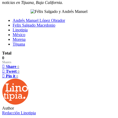
noticias en Tijuana, Baja California.
Andrés Manuel López Obrador
Felix Salgado Macedonio
Linotipia
México
Morena
Tijuana
Total
0
Shares
Share
0
Tweet
0
Pin it
0
Author
Redacción Linotipia