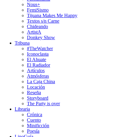
Nous+
FemiSismo
Tijuana Makes Me Happy
Textos s/n Carne
Chideando
ArtistA
Donkey Show
Tribuna
#TheWatcher
Iconoclasta
El Ahuate
El Radiador
Artículos
Atmósferas
La Caja China
Locación
Reseña
Storyboard
The Party is over
Libraria
Crónica
Cuento
Minificción
Poesía
LinoGuía