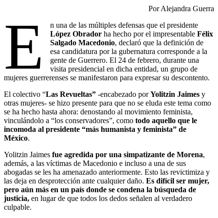
Por Alejandra Guerra
E
n una de las múltiples defensas que el presidente
López Obrador
ha hecho por el impresentable
Félix
Salgado Macedonio
, declaró que la definición de
esa candidatura por la gubernatura corresponde a la
gente de Guerrero. El 24 de febrero, durante una
visita presidencial en dicha entidad, un grupo de
mujeres guerrerenses se manifestaron para expresar su descontento.
El colectivo “
Las Revueltas”
-encabezado por
Yolitzin Jaimes
y
otras mujeres- se hizo presente para que no se eluda este tema como
se ha hecho hasta ahora: denostando al movimiento feminista,
vinculándolo a “los conservadores”, como
todo aquello que le
incomoda al presidente “más humanista y feminista” de
México
.
Yolitzin Jaimes
fue agredida por una simpatizante de Morena
,
además, a las víctimas de Macedonio e incluso a una de sus
abogadas se les ha amenazado anteriormente. Esto las revictimiza y
las deja en desprotección ante cualquier daño.
Es difícil ser mujer,
pero aún más en un país donde se condena la búsqueda de
justicia,
en lugar de que todos los dedos señalen al verdadero
culpable.