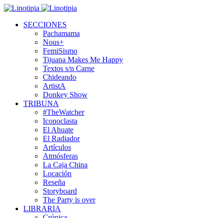
SECCIONES
Pachamama
Nous+
FemiSismo
Tijuana Makes Me Happy
Textos s/n Carne
Chideando
ArtistA
Donkey Show
TRIBUNA
#TheWatcher
Iconoclasta
El Ahuate
El Radiador
Artículos
Atmósferas
La Caja China
Locación
Reseña
Storyboard
The Party is over
LIBRARIA
Crónica