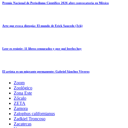
Premio Nacional de Periodismo Científico 2026 abre convocatoria en México
Arte que evoca distopía: El mundo de Erick Saucedo (3ck)
Leer es resistir: 11 libros censurados y por qué leerlos hoy
El artista es un migrante permanente: Gabriel Sánchez Viveros
Zoom
Zoológico
Zona Este
Zócalo
ZETA
Zamora
Zalophus californianus
Zadkiel Troncoso
Zacatecas