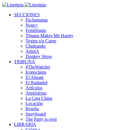
SECCIONES
Pachamama
Nous+
FemiSismo
Tijuana Makes Me Happy
Textos s/n Carne
Chideando
ArtistA
Donkey Show
TRIBUNA
#TheWatcher
Iconoclasta
El Ahuate
El Radiador
Artículos
Atmósferas
La Caja China
Locación
Reseña
Storyboard
The Party is over
LIBRARIA
Crónica