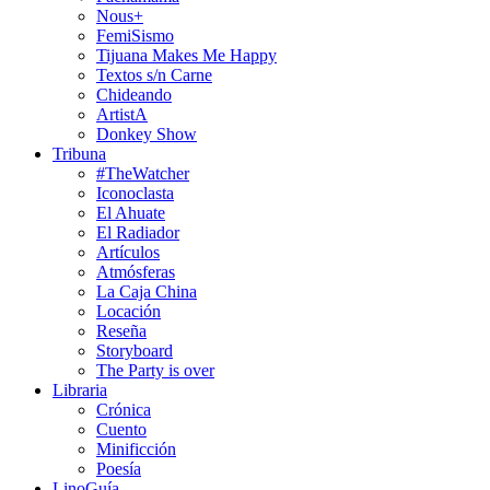
Nous+
FemiSismo
Tijuana Makes Me Happy
Textos s/n Carne
Chideando
ArtistA
Donkey Show
Tribuna
#TheWatcher
Iconoclasta
El Ahuate
El Radiador
Artículos
Atmósferas
La Caja China
Locación
Reseña
Storyboard
The Party is over
Libraria
Crónica
Cuento
Minificción
Poesía
LinoGuía