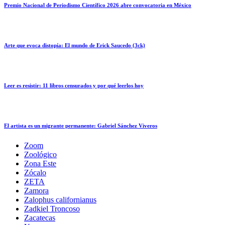
Premio Nacional de Periodismo Científico 2026 abre convocatoria en México
Arte que evoca distopía: El mundo de Erick Saucedo (3ck)
Leer es resistir: 11 libros censurados y por qué leerlos hoy
El artista es un migrante permanente: Gabriel Sánchez Viveros
Zoom
Zoológico
Zona Este
Zócalo
ZETA
Zamora
Zalophus californianus
Zadkiel Troncoso
Zacatecas