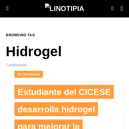
BROWSING TAG
Hidrogel
1 publicación
PACHAMAMA
Estudiante del CICESE
desarrolla hidrogel
para mejorar la