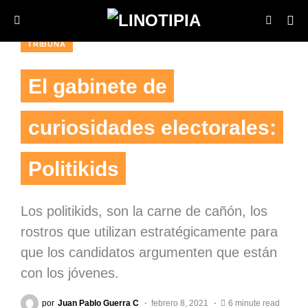
TRIBUNA
El gabinete de
curiosidades electorales:
Politikids
Los politikids, son la carne de cañón, los
rostros que utilizan estratégicamente para
que los candidatos argumenten que están
con los jóvenes.
por
Juan Pablo Guerra C
febrero 8, 2021
6 minute read