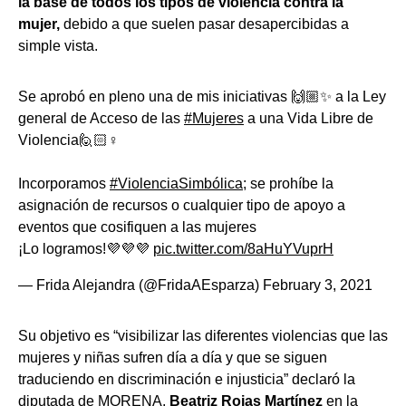
la base de todos los tipos de violencia contra la
mujer,
debido a que suelen pasar desapercibidas a
simple vista.
Se aprobó en pleno una de mis iniciativas 🙌🏼✨ a la Ley
general de Acceso de las
#Mujeres
a una Vida Libre de
Violencia🙋🏻♀️
Incorporamos
#ViolenciaSimbólica
; se prohíbe la
asignación de recursos o cualquier tipo de apoyo a
eventos que cosifiquen a las mujeres
¡Lo logramos!💜💜💜
pic.twitter.com/8aHuYVuprH
— Frida Alejandra (@FridaAEsparza)
February 3, 2021
Su objetivo es “visibilizar las diferentes violencias que las
mujeres y niñas sufren día a día y que se siguen
traduciendo en discriminación e injusticia” declaró la
diputada de MORENA,
Beatriz Rojas Martínez
en la