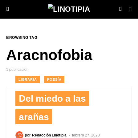
BROWSING TAG
Aracnofobia
1 publicación
LIBRARIA
POESÍA
Del miedo a las
arañas
por
Redacción Linotipia
febrero 27, 2020