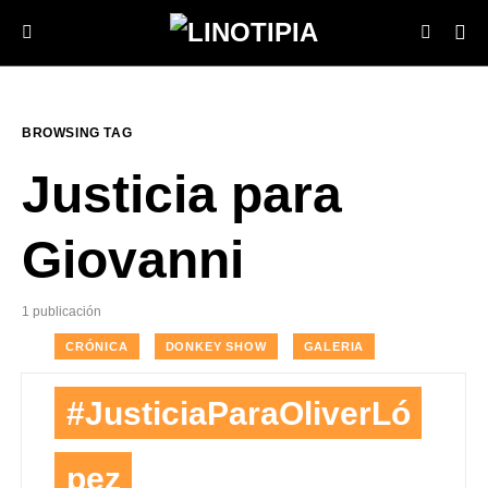
BROWSING TAG
Justicia para
Giovanni
1 publicación
CRÓNICA
DONKEY SHOW
GALERIA
#JusticiaParaOliverLó
pez