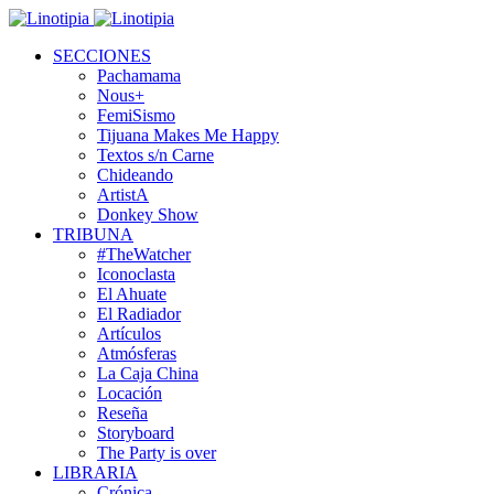
SECCIONES
Pachamama
Nous+
FemiSismo
Tijuana Makes Me Happy
Textos s/n Carne
Chideando
ArtistA
Donkey Show
TRIBUNA
#TheWatcher
Iconoclasta
El Ahuate
El Radiador
Artículos
Atmósferas
La Caja China
Locación
Reseña
Storyboard
The Party is over
LIBRARIA
Crónica