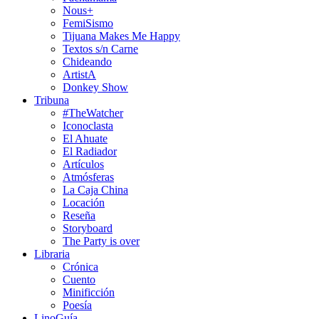
Nous+
FemiSismo
Tijuana Makes Me Happy
Textos s/n Carne
Chideando
ArtistA
Donkey Show
Tribuna
#TheWatcher
Iconoclasta
El Ahuate
El Radiador
Artículos
Atmósferas
La Caja China
Locación
Reseña
Storyboard
The Party is over
Libraria
Crónica
Cuento
Minificción
Poesía
LinoGuía