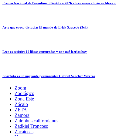
Premio Nacional de Periodismo Científico 2026 abre convocatoria en México
Arte que evoca distopía: El mundo de Erick Saucedo (3ck)
Leer es resistir: 11 libros censurados y por qué leerlos hoy
El artista es un migrante permanente: Gabriel Sánchez Viveros
Zoom
Zoológico
Zona Este
Zócalo
ZETA
Zamora
Zalophus californianus
Zadkiel Troncoso
Zacatecas