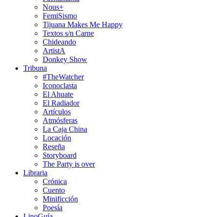
Nous+
FemiSismo
Tijuana Makes Me Happy
Textos s/n Carne
Chideando
ArtistA
Donkey Show
Tribuna
#TheWatcher
Iconoclasta
El Ahuate
El Radiador
Artículos
Atmósferas
La Caja China
Locación
Reseña
Storyboard
The Party is over
Libraria
Crónica
Cuento
Minificción
Poesía
LinoGuía