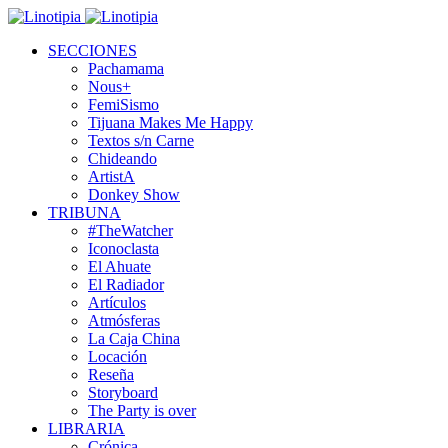
SECCIONES
Pachamama
Nous+
FemiSismo
Tijuana Makes Me Happy
Textos s/n Carne
Chideando
ArtistA
Donkey Show
TRIBUNA
#TheWatcher
Iconoclasta
El Ahuate
El Radiador
Artículos
Atmósferas
La Caja China
Locación
Reseña
Storyboard
The Party is over
LIBRARIA
Crónica