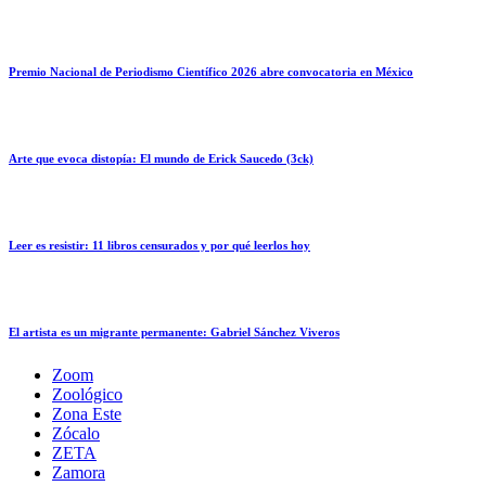
Premio Nacional de Periodismo Científico 2026 abre convocatoria en México
Arte que evoca distopía: El mundo de Erick Saucedo (3ck)
Leer es resistir: 11 libros censurados y por qué leerlos hoy
El artista es un migrante permanente: Gabriel Sánchez Viveros
Zoom
Zoológico
Zona Este
Zócalo
ZETA
Zamora