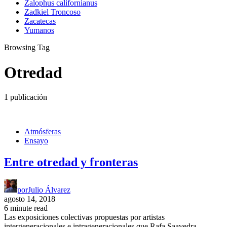
Zalophus californianus
Zadkiel Troncoso
Zacatecas
Yumanos
Browsing Tag
Otredad
1 publicación
Atmósferas
Ensayo
Entre otredad y fronteras
por
Julio Álvarez
agosto 14, 2018
6 minute read
Las exposiciones colectivas propuestas por artistas
intergeneracionales e intrageneracionales que Rafa Saavedra