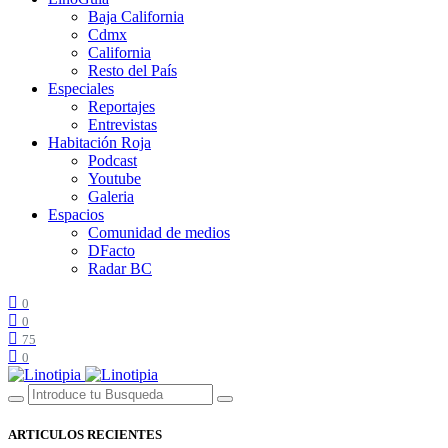
Baja California
Cdmx
California
Resto del País
Especiales
Reportajes
Entrevistas
Habitación Roja
Podcast
Youtube
Galeria
Espacios
Comunidad de medios
DFacto
Radar BC
0
0
75
0
ARTICULOS RECIENTES