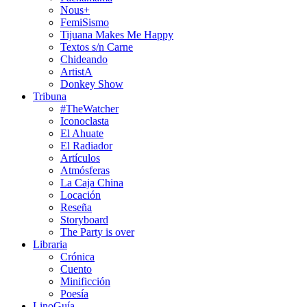
Nous+
FemiSismo
Tijuana Makes Me Happy
Textos s/n Carne
Chideando
ArtistA
Donkey Show
Tribuna
#TheWatcher
Iconoclasta
El Ahuate
El Radiador
Artículos
Atmósferas
La Caja China
Locación
Reseña
Storyboard
The Party is over
Libraria
Crónica
Cuento
Minificción
Poesía
LinoGuía