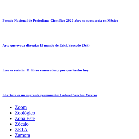
Premio Nacional de Periodismo Científico 2026 abre convocatoria en México
Arte que evoca distopía: El mundo de Erick Saucedo (3ck)
Leer es resistir: 11 libros censurados y por qué leerlos hoy
El artista es un migrante permanente: Gabriel Sánchez Viveros
Zoom
Zoológico
Zona Este
Zócalo
ZETA
Zamora