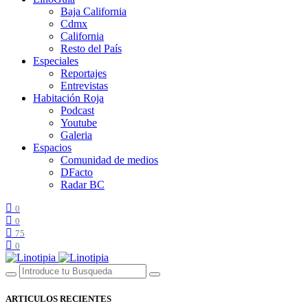
Baja California
Cdmx
California
Resto del País
Especiales
Reportajes
Entrevistas
Habitación Roja
Podcast
Youtube
Galeria
Espacios
Comunidad de medios
DFacto
Radar BC
0
0
75
0
ARTICULOS RECIENTES