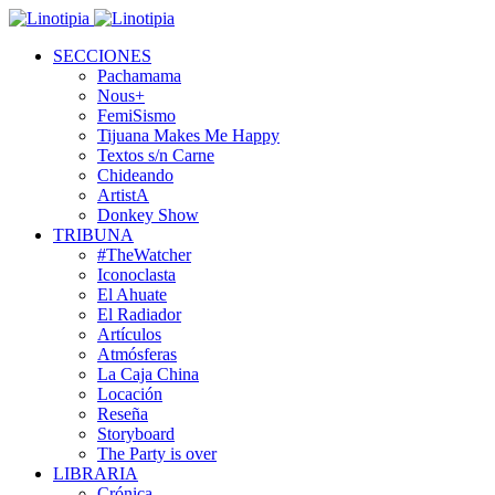
SECCIONES
Pachamama
Nous+
FemiSismo
Tijuana Makes Me Happy
Textos s/n Carne
Chideando
ArtistA
Donkey Show
TRIBUNA
#TheWatcher
Iconoclasta
El Ahuate
El Radiador
Artículos
Atmósferas
La Caja China
Locación
Reseña
Storyboard
The Party is over
LIBRARIA
Crónica