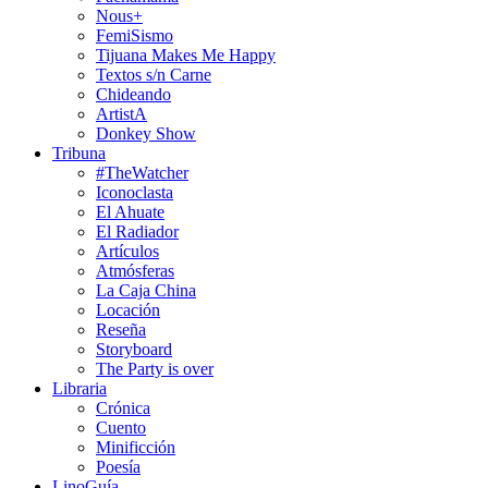
Nous+
FemiSismo
Tijuana Makes Me Happy
Textos s/n Carne
Chideando
ArtistA
Donkey Show
Tribuna
#TheWatcher
Iconoclasta
El Ahuate
El Radiador
Artículos
Atmósferas
La Caja China
Locación
Reseña
Storyboard
The Party is over
Libraria
Crónica
Cuento
Minificción
Poesía
LinoGuía