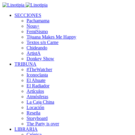
SECCIONES
Pachamama
Nous+
FemiSismo
Tijuana Makes Me Happy
Textos s/n Carne
Chideando
ArtistA
Donkey Show
TRIBUNA
#TheWatcher
Iconoclasta
El Ahuate
El Radiador
Artículos
Atmósferas
La Caja China
Locación
Reseña
Storyboard
The Party is over
LIBRARIA
Crónica