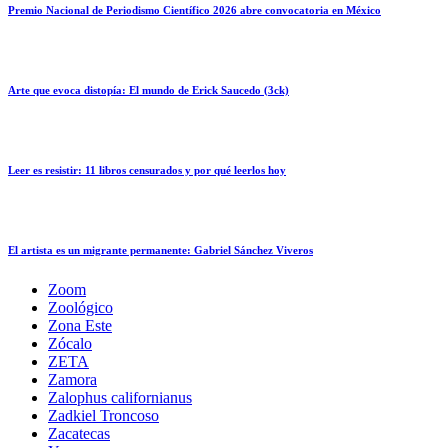
Premio Nacional de Periodismo Científico 2026 abre convocatoria en México
Arte que evoca distopía: El mundo de Erick Saucedo (3ck)
Leer es resistir: 11 libros censurados y por qué leerlos hoy
El artista es un migrante permanente: Gabriel Sánchez Viveros
Zoom
Zoológico
Zona Este
Zócalo
ZETA
Zamora
Zalophus californianus
Zadkiel Troncoso
Zacatecas