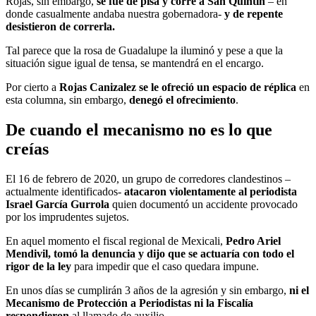
Rojas, sin embargo,
se fue de pisa y corre a San Quintín
– en
donde casualmente andaba nuestra gobernadora-
y de repente
desistieron de correrla.
Tal parece que la rosa de Guadalupe la iluminó y pese a que la
situación sigue igual de tensa, se mantendrá en el encargo.
Por cierto a
Rojas Canizalez se le ofreció un espacio de réplica
en
esta columna, sin embargo,
denegó el ofrecimiento
.
De cuando el mecanismo no es lo que
creías
El 16 de febrero de 2020, un grupo de corredores clandestinos –
actualmente identificados-
atacaron violentamente al periodista
Israel García Gurrola
quien documentó un accidente provocado
por los imprudentes sujetos.
En aquel momento el fiscal regional de Mexicali,
Pedro Ariel
Mendivil, tomó la denuncia y dijo que se actuaría con todo el
rigor de la ley
para impedir que el caso quedara impune.
En unos días se cumplirán 3 años de la agresión y sin embargo,
ni el
Mecanismo de Protección a Periodistas ni la Fiscalía
respondieron
al llamado de auxilio.