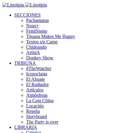
SECCIONES
Pachamama
Nous+
FemiSismo
Tijuana Makes Me Happy
Textos s/n Carne
Chideando
ArtistA
Donkey Show
TRIBUNA
#TheWatcher
Iconoclasta
El Ahuate
El Radiador
Artículos
Atmósferas
La Caja China
Locación
Reseña
Storyboard
The Party is over
LIBRARIA
Crónica