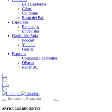
Baja California
Cdmx
California
Resto del País
Especiales
Reportajes
Entrevistas
Habitación Roja
Podcast
Youtube
Galeria
Espacios
Comunidad de medios
DFacto
Radar BC
0
0
75
0
ARTICULOS RECIENTES