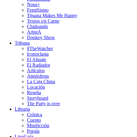
Nous+
FemiSismo
Tijuana Makes Me Happy
Textos s/n Carne
Chideando
ArtistA
Donkey Show
Tribuna
#TheWatcher
Iconoclasta
El Ahuate
El Radiador
Artículos
Atmósferas
La Caja China
Locación
Reseña
Storyboard
The Party is over
Libraria
Crónica
Cuento
Minificción
Poesía
LinoGuía