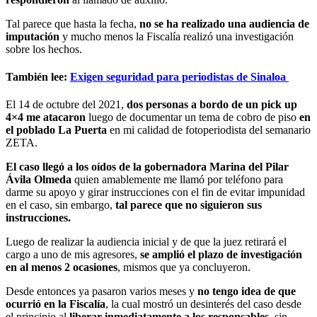
Tal parece que hasta la fecha,
no se ha realizado una audiencia de
imputación
y mucho menos la Fiscalía realizó una investigación
sobre los hechos.
También lee:
Exigen seguridad para periodistas de Sinaloa
El 14 de octubre del 2021,
dos personas a bordo de un pick up
4×4 me atacaron
luego de documentar un tema de cobro de piso
en
el poblado La Puerta
en mi calidad de fotoperiodista del semanario
ZETA.
El caso llegó a los oídos de la gobernadora Marina del Pilar
Ávila Olmeda
quien amablemente me llamó por teléfono para
darme su apoyo y girar instrucciones con el fin de evitar impunidad
en el caso, sin embargo,
tal parece que no siguieron sus
instrucciones.
Luego de realizar la audiencia inicial y de que la juez retirará el
cargo a uno de mis agresores,
se amplió el plazo de investigación
en al menos 2 ocasiones
, mismos que ya concluyeron.
Desde entonces ya pasaron varios meses y
no tengo idea de que
ocurrió en la Fiscalía
, la cual mostró un desinterés del caso desde
el principio al
liberar inmediatamente a los responsables
, sin