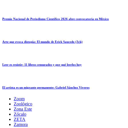
Premio Nacional de Periodismo Científico 2026 abre convocatoria en México
Arte que evoca distopía: El mundo de Erick Saucedo (3ck)
Leer es resistir: 11 libros censurados y por qué leerlos hoy
El artista es un migrante permanente: Gabriel Sánchez Viveros
Zoom
Zoológico
Zona Este
Zócalo
ZETA
Zamora