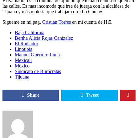
El Radiador es la columna de opinión que te dan cuando se queman
las calles. Es mas incomoda que irse de juerga con la alcaldesa de
Tijuana y más molesta que trabajar con «La Chula».
Sígueme en mi pag.
Cristian Torres
en mi cuenta de Hi5.
Baja California
Bertha Alicia Rojas Canizalez
El Radiador
Linotipia
Manuel Guerrero Luna
Mexicali
México
Sindicato de Burócratas
Tijuana
Share
Tweet