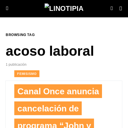
BROWSING TAG
acoso laboral
1 publicación
FEMISISMO
Canal Once anuncia
cancelación de
programa “John y