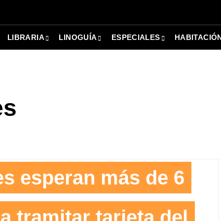
LIBRARIA
LINOGUÍA
ESPECIALES
HABITACIÓ
es
s esperan más de 6
a tramitar tarjeta del