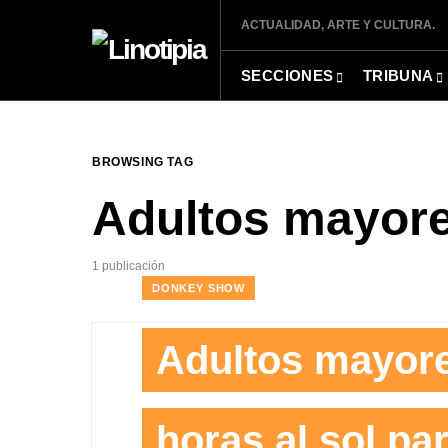
ACTUALIDAD, ARTE Y CULTURA.
SECCIONES
TRIBUNA
BROWSING TAG
Adultos mayor
1 publicación
DONKEY SHOW
Adultos mayore
horas al sol par