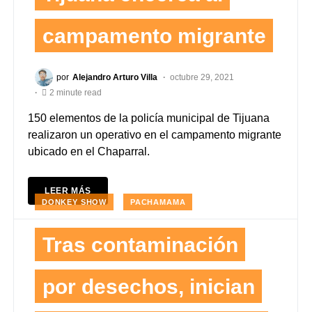
campamento migrante
por
Alejandro Arturo Villa
octubre 29, 2021
2 minute read
150 elementos de la policía municipal de Tijuana
realizaron un operativo en el campamento migrante
ubicado en el Chaparral.
LEER MÁS
DONKEY SHOW
PACHAMAMA
Tras contaminación
por desechos, inician