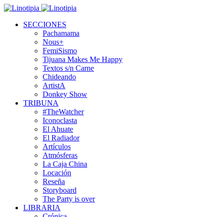
SECCIONES
Pachamama
Nous+
FemiSismo
Tijuana Makes Me Happy
Textos s/n Carne
Chideando
ArtistA
Donkey Show
TRIBUNA
#TheWatcher
Iconoclasta
El Ahuate
El Radiador
Artículos
Atmósferas
La Caja China
Locación
Reseña
Storyboard
The Party is over
LIBRARIA
Crónica