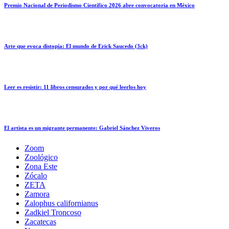
Premio Nacional de Periodismo Científico 2026 abre convocatoria en México
Arte que evoca distopía: El mundo de Erick Saucedo (3ck)
Leer es resistir: 11 libros censurados y por qué leerlos hoy
El artista es un migrante permanente: Gabriel Sánchez Viveros
Zoom
Zoológico
Zona Este
Zócalo
ZETA
Zamora
Zalophus californianus
Zadkiel Troncoso
Zacatecas