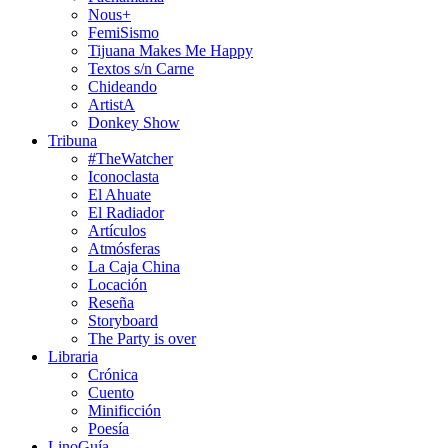
Nous+
FemiSismo
Tijuana Makes Me Happy
Textos s/n Carne
Chideando
ArtistA
Donkey Show
Tribuna
#TheWatcher
Iconoclasta
El Ahuate
El Radiador
Artículos
Atmósferas
La Caja China
Locación
Reseña
Storyboard
The Party is over
Libraria
Crónica
Cuento
Minificción
Poesía
LinoGuía