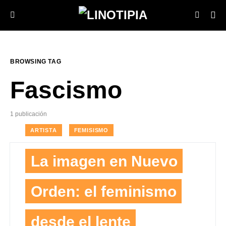
BROWSING TAG
Fascismo
1 publicación
ARTISTA
FEMISISMO
La imagen en Nuevo
Orden: el feminismo
desde el lente