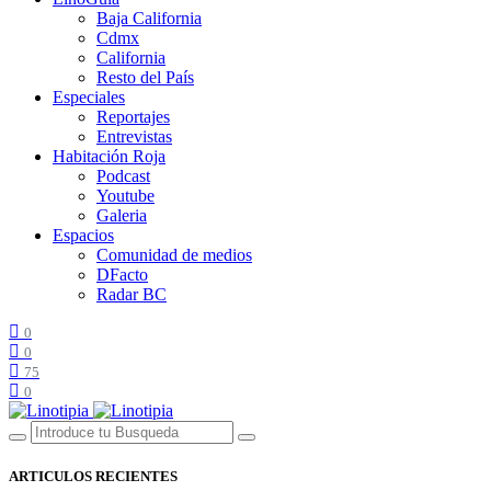
Baja California
Cdmx
California
Resto del País
Especiales
Reportajes
Entrevistas
Habitación Roja
Podcast
Youtube
Galeria
Espacios
Comunidad de medios
DFacto
Radar BC
0
0
75
0
ARTICULOS RECIENTES