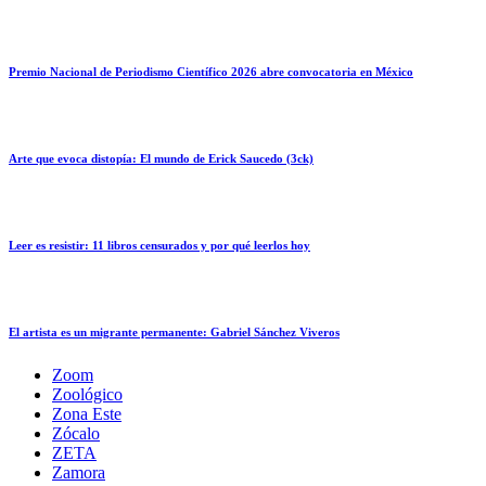
Premio Nacional de Periodismo Científico 2026 abre convocatoria en México
Arte que evoca distopía: El mundo de Erick Saucedo (3ck)
Leer es resistir: 11 libros censurados y por qué leerlos hoy
El artista es un migrante permanente: Gabriel Sánchez Viveros
Zoom
Zoológico
Zona Este
Zócalo
ZETA
Zamora