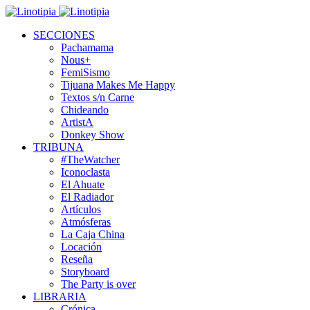
SECCIONES
Pachamama
Nous+
FemiSismo
Tijuana Makes Me Happy
Textos s/n Carne
Chideando
ArtistA
Donkey Show
TRIBUNA
#TheWatcher
Iconoclasta
El Ahuate
El Radiador
Artículos
Atmósferas
La Caja China
Locación
Reseña
Storyboard
The Party is over
LIBRARIA
Crónica