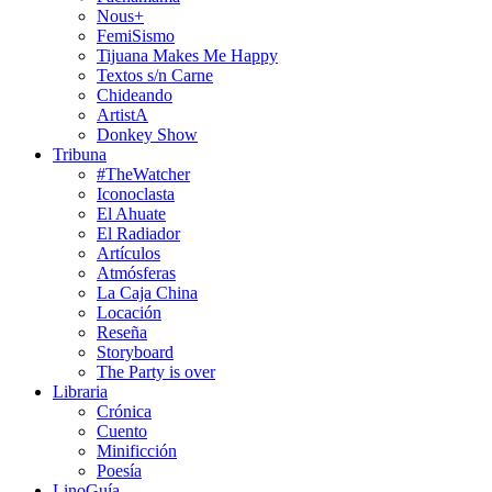
Nous+
FemiSismo
Tijuana Makes Me Happy
Textos s/n Carne
Chideando
ArtistA
Donkey Show
Tribuna
#TheWatcher
Iconoclasta
El Ahuate
El Radiador
Artículos
Atmósferas
La Caja China
Locación
Reseña
Storyboard
The Party is over
Libraria
Crónica
Cuento
Minificción
Poesía
LinoGuía