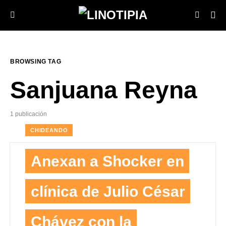
BROWSING TAG
Sanjuana Reyna
1 publicación
CHIDEANDO
Anexan a Shocker en
clínica de Julio César
Chávez con la