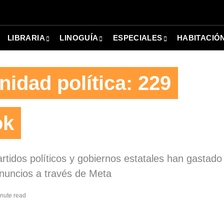
LIBRARIA
LINOGUÍA
ESPECIALES
HABITACIÓ
nidad política: 229
ok
rtidos políticos y gobiernos estatales han gastado
nuncios a través de Meta
inute read