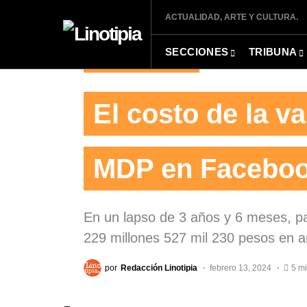
ACTUALIDAD, ARTE Y CULTURA.
SECCIONES
TRIBUNA
COMUNIDAD DE MEDIOS
El costo de la va
MDP en Facebo
En un lapso de 3 años y 6 meses, pa
229 millones 527 mil 230 pesos en a
por
Redacción Linotipia
febrero 13, 2024
5 m