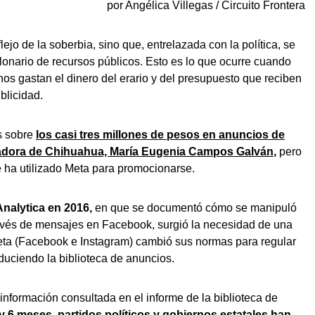
por Angélica Villegas / Circuito Frontera
llonario de recursos públicos. Esto es lo que ocurre cuando
rnos gastan el dinero del erario y del presupuesto que reciben
blicidad.
os sobre
los casi tres millones de pesos en anuncios de
nadora de Chihuahua, María Eugenia Campos Galván
,
pero
e ha utilizado Meta para promocionarse.
nalytica en 2016,
en que se documentó cómo se manipuló
avés de mensajes en Facebook, surgió la necesidad de una
eta (Facebook e Instagram) cambió sus normas para regular
roduciendo la biblioteca de anuncios.
información consultada en el informe de la biblioteca de
 6 meses, partidos políticos y gobiernos estatales han