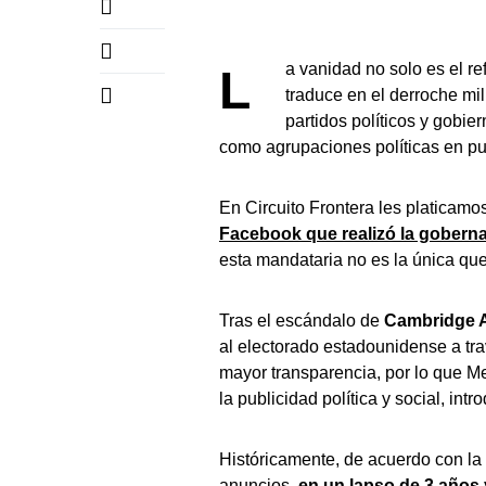
La vanidad no solo es el reflejo de la soberbia, sino que, entrelazada con la política, se
traduce en el derroche mi
partidos políticos y gobie
como agrupaciones políticas en pu
En Circuito Frontera les platicam
Facebook que realizó la gober
esta mandataria no es la única qu
Tras el escándalo de
Cambridge A
al electorado estadounidense a tr
mayor transparencia, por lo que M
la publicidad política y social, int
Históricamente, de acuerdo con la 
anuncios,
en un lapso de 3 años y