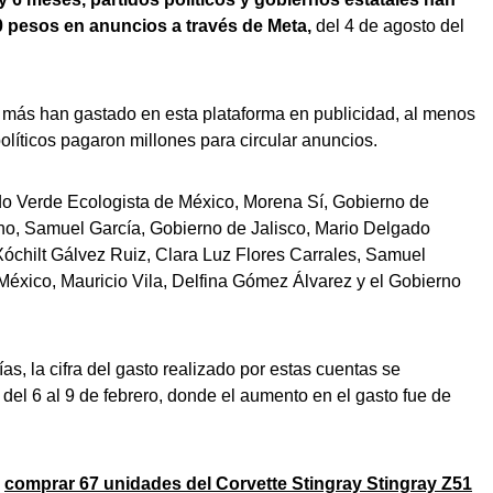
0 pesos en anuncios a través de Meta,
del 4 de agosto del
e más han gastado en esta plataforma en publicidad, al menos
políticos pagaron millones para circular anuncios.
ido Verde Ecologista de México, Morena Sí, Gobierno de
, Samuel García, Gobierno de Jalisco, Mario Delgado
 Xóchilt Gálvez Ruiz, Clara Luz Flores Carrales, Samuel
México, Mauricio Vila, Delfina Gómez Álvarez y el Gobierno
s, la cifra del gasto realizado por estas cuentas se
 del 6 al 9 de febrero, donde el aumento en el gasto fue de
a
comprar 67 unidades del Corvette Stingray Stingray Z51