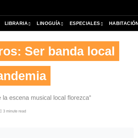
LIBRARIA
LINOGUÍA
ESPECIALES
HABITACIÓ
ros: Ser banda local
pandemia
la escena musical local florezca”
3 minute read