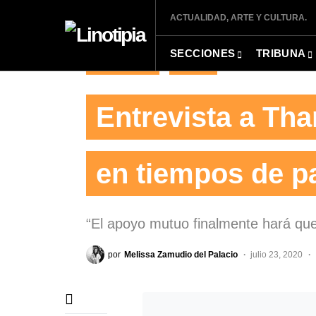
ACTUALIDAD, ARTE Y CULTURA.
SECCIONES
TRIBUNA
ENTREVISTAS
MÚSICA
Entrevista a Tha
en tiempos de 
“El apoyo mutuo finalmente hará que 
por
Melissa Zamudio del Palacio
julio 23, 2020