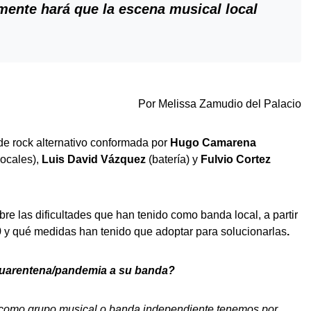
mente hará que la escena musical local
Por Melissa Zamudio del Palacio
de rock alternativo conformada por
Hugo Camarena
vocales),
Luis David Vázquez
(batería) y
Fulvio Cortez
bre las dificultades que han tenido como banda local, a partir
9
y qué medidas han tenido que adoptar para solucionarlas
.
cuarentena/pandemia a su banda?
 como grupo musical o banda independiente tenemos por