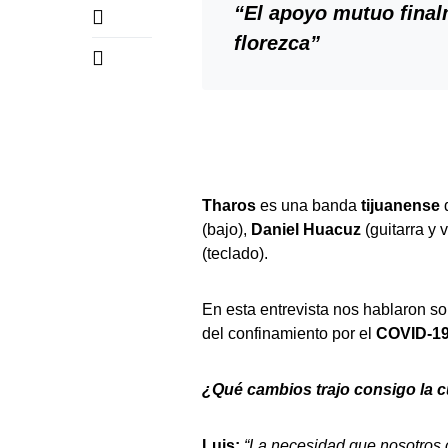
“El apoyo mutuo final
florezca”
Tharos
es una banda
tijuanense
(bajo),
Daniel Huacuz
(guitarra y 
(teclado).
En esta entrevista nos hablaron so
del confinamiento por el
COVID-1
¿Qué cambios trajo consigo la 
Luis:
“La necesidad que nosotros