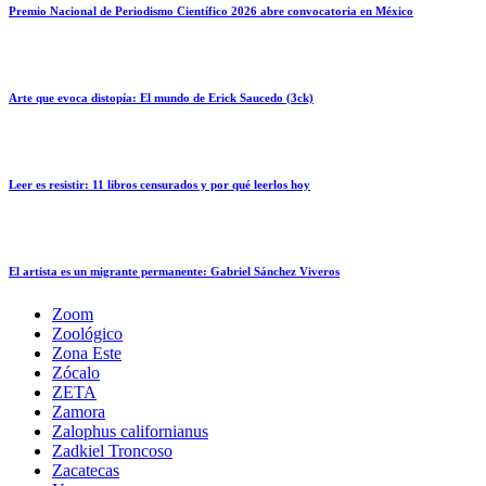
Premio Nacional de Periodismo Científico 2026 abre convocatoria en México
Arte que evoca distopía: El mundo de Erick Saucedo (3ck)
Leer es resistir: 11 libros censurados y por qué leerlos hoy
El artista es un migrante permanente: Gabriel Sánchez Viveros
Zoom
Zoológico
Zona Este
Zócalo
ZETA
Zamora
Zalophus californianus
Zadkiel Troncoso
Zacatecas