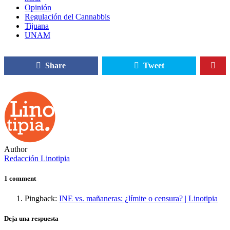
Opinión
Regulación del Cannabbis
Tijuana
UNAM
Share
Tweet
Author
Redacción Linotipia
1 comment
Pingback:
INE vs. mañaneras: ¿límite o censura? | Linotipia
Deja una respuesta