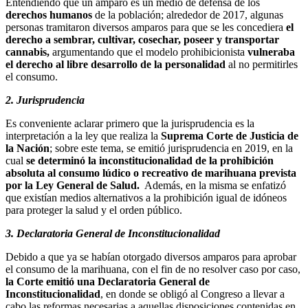
Entendiendo que un amparo es un medio de defensa de los
derechos humanos
de la población; alrededor de 2017, algunas
personas tramitaron diversos amparos para que se les concediera
el
derecho a sembrar, cultivar, cosechar, poseer y transportar
cannabis,
argumentando que el modelo prohibicionista
vulneraba
el derecho al libre desarrollo de la personalidad
al no permitirles
el consumo.
2. Jurisprudencia
Es conveniente aclarar primero que la jurisprudencia es la
interpretación a la ley que realiza la
Suprema Corte de Justicia de
la Nación
; sobre este tema, se emitió jurisprudencia en 2019, en la
cual
se determinó la inconstitucionalidad de la prohibición
absoluta al consumo lúdico o recreativo de marihuana prevista
por la Ley General de Salud.
Además, en la misma se enfatizó
que existían medios alternativos a la prohibición igual de idóneos
para proteger la salud y el orden público.
3. Declaratoria General de Inconstitucionalidad
Debido a que ya se habían otorgado diversos amparos para aprobar
el consumo de la marihuana, con el fin de no resolver caso por caso,
la Corte emitió una Declaratoria General de
Inconstitucionalidad
, en donde se obligó al Congreso a llevar a
cabo las reformas necesarias a aquellas disposiciones contenidas en