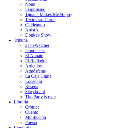
Nous+
FemiSismo
Tijuana Makes Me Happy
Textos s/n Carne
Chideando
ArtistA
Donkey Show
Tribuna
#TheWatcher
Iconoclasta
El Ahuate
El Radiador
Artículos
Atmósferas
La Caja China
Locación
Reseña
Storyboard
The Party is over
Libraria
Crónica
Cuento
Minificción
Poesía
LinoGuía