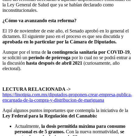
la Ley General de Salud que ya se habían declarado como
inconstitucionales.
¿Cómo va avanzando esta reforma?
El 19 de noviembre de este año, el Senado aprobó en lo general el
dictamen. El siguiente paso en el proceso es que sea discutida y
aprobada en lo particular por la Cámara de Diputados.
Aunque por el tema de
la contingencia sanitaria por COVID-19
,
se solicitó un
periodo de
prórroga
por lo cual no se podrá entrar a
la discusión
hasta después de abril 2021
(curiosamente, año
electoral).
LECTURA RELACIONADA ->
https://linotipia.com.mx/diputados-proponen-crear-empresa-publica-
encargada-de-la-compra-y-distribucion-de-mariguana
Aquí algunos puntos importantes que contempla la iniciativa de la
Ley Federal para la Regulación del Cannabis:
Actualmente,
la dosis permitida máxima para consumo
personal es de 5 gramos.
Con la nueva normatividad,
se