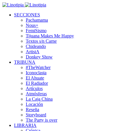
SECCIONES
Pachamama
Nous+
FemiSismo
Tijuana Makes Me Happy
Textos s/n Carne
Chideando
ArtistA
Donkey Show
TRIBUNA
#TheWatcher
Iconoclasta
El Ahuate
El Radiador
Artículos
Atmósferas
La Caja China
Locación
Reseña
Storyboard
The Party is over
LIBRARIA
Crónica