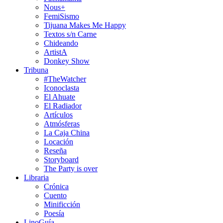
Nous+
FemiSismo
Tijuana Makes Me Happy
Textos s/n Carne
Chideando
ArtistA
Donkey Show
Tribuna
#TheWatcher
Iconoclasta
El Ahuate
El Radiador
Artículos
Atmósferas
La Caja China
Locación
Reseña
Storyboard
The Party is over
Libraria
Crónica
Cuento
Minificción
Poesía
LinoGuía