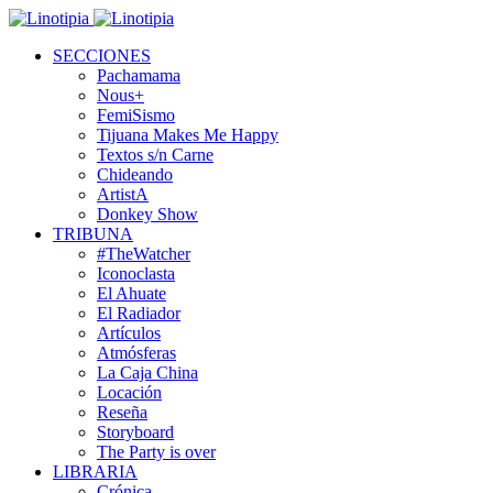
SECCIONES
Pachamama
Nous+
FemiSismo
Tijuana Makes Me Happy
Textos s/n Carne
Chideando
ArtistA
Donkey Show
TRIBUNA
#TheWatcher
Iconoclasta
El Ahuate
El Radiador
Artículos
Atmósferas
La Caja China
Locación
Reseña
Storyboard
The Party is over
LIBRARIA
Crónica