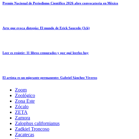
Premio Nacional de Periodismo Científico 2026 abre convocatoria en México
Arte que evoca distopía: El mundo de Erick Saucedo (3ck)
Leer es resistir: 11 libros censurados y por qué leerlos hoy
El artista es un migrante permanente: Gabriel Sánchez Viveros
Zoom
Zoológico
Zona Este
Zócalo
ZETA
Zamora
Zalophus californianus
Zadkiel Troncoso
Zacatecas