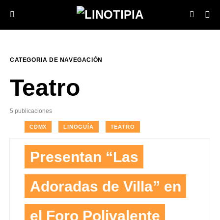
CATEGORIA DE NAVEGACIÓN
Teatro
5 publicaciones
CDMX
LINOGUÍA
TEATRO
Presentan “Las
Adoradas de Villa” en
el Foro Polivalente