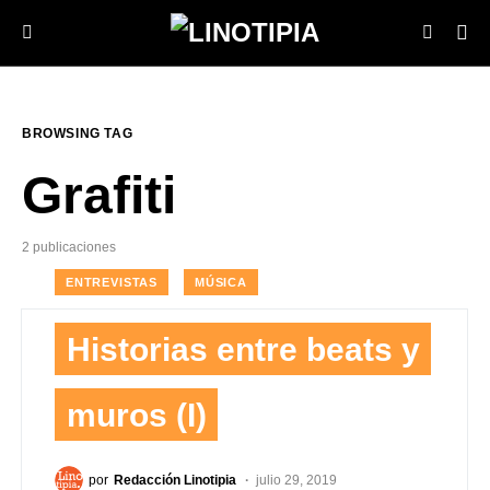
BROWSING TAG
Grafiti
2 publicaciones
ENTREVISTAS
MÚSICA
Historias entre beats y
muros (I)
por
Redacción Linotipia
julio 29, 2019