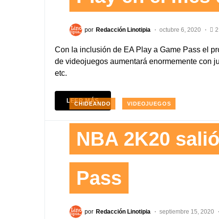
por
Redacción Linotipia
octubre 6, 2020
2
Con la inclusión de EA Play a Game Pass el pró
de videojuegos aumentará enormemente con juego
etc.
LEER MÁS
CHIDEANDO
VIDEOJUEGOS
NBA 2K20 sali
Pass
por
Redacción Linotipia
septiembre 15, 2020