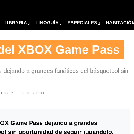
LIBRARIA
LINOGUÍA
ESPECIALES
HABITACIÓ
 del XBOX Game Pass
ejando a grandes fanáticos del básquetbol sin
1 share
3 minute read
BOX Game Pass dejando a grandes
bol sin oportunidad de seguir jugándolo.