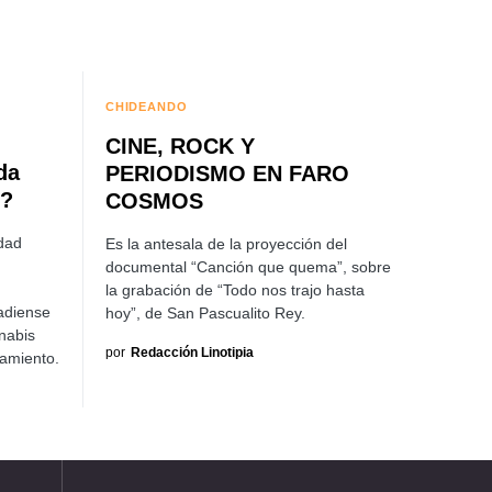
CHIDEANDO
CINE, ROCK Y
da
PERIODISMO EN FARO
s?
COSMOS
idad
Es la antesala de la proyección del
documental “Canción que quema”, sobre
la grabación de “Todo nos trajo hasta
adiense
hoy”, de San Pascualito Rey.
nabis
por
Redacción Linotipia
tamiento.