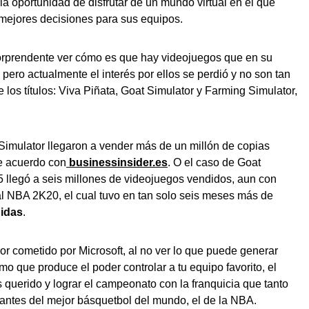
 la oportunidad de disfrutar de un mundo virtual en el que
s mejores decisiones para sus equipos.
orprendente ver cómo es que hay videojuegos que en su
pero actualmente el interés por ellos se perdió y no son tan
los títulos: Viva Piñata, Goat Simulator y Farming Simulator,
imulator llegaron a vender más de un millón de copias
e acuerdo con
businessinsider.es
. O el caso de Goat
5 llegó a seis millones de videojuegos vendidos, aun con
l NBA 2K20, el cual tuvo en tan solo seis meses más de
didas
.
or cometido por Microsoft, al no ver lo que puede generar
smo que produce el poder controlar a tu equipo favorito, el
 querido y lograr el campeonato con la franquicia que tanto
antes del mejor básquetbol del mundo, el de la NBA.